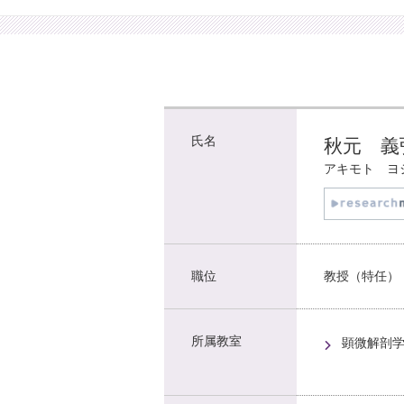
氏名
秋元 義
アキモト ヨ
職位
教授（特任）
所属教室
顕微解剖