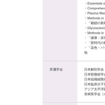
・Essentials o
・Comprehensi
・Plasma Medi
・Methods in 
・「糖鎖の新機
・Glycoscience
・Methods in 
・「健康・栄養
・「新時代の糖
・「染色・バイ
他
所属学会
日本解剖学会
日本顕微鏡学会
日本組織細胞化学会 
日本臨床分子
アジア太平洋顕
杏林医学会（