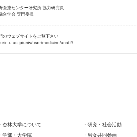
寿医療センター研究所 協力研究員
融合学会 専門委員
門のウェブサイトをご覧下さい
orin-u.ac.jp/univ/user/medicine/anat2/
杏林大学について
研究・社会活動
学部・大学院
男女共同参画