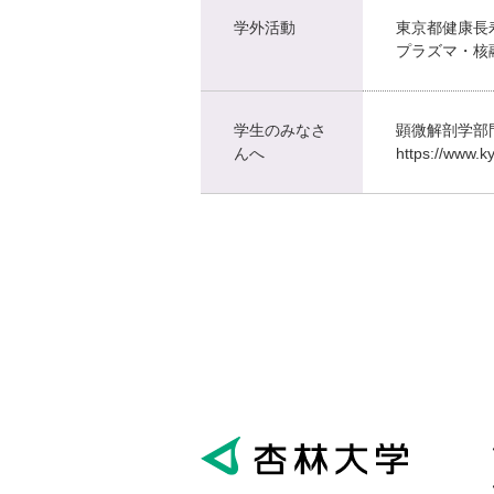
学外活動
東京都健康長
プラズマ・核
学生のみなさ
顕微解剖学部
んへ
https://www.ky