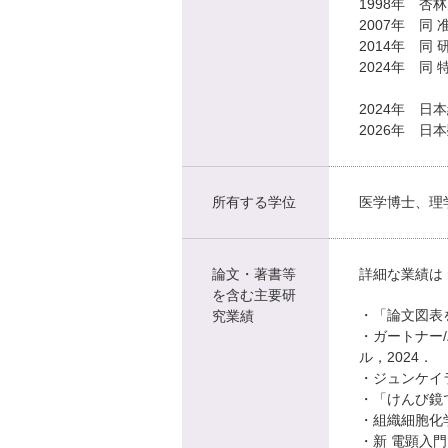
1998年 杏
2007年 同 
2014年 同
2024年 同
2024年 日
2026年 日
所有する学位
医学博士、理
論文・著書等
詳細な業績は
を含む主要研
・「論文図表を
究業績
・ガートナー
ル，2024．
・ジュンケイラ
・「けんび鏡
・組織細胞化学
・新 電顕入門