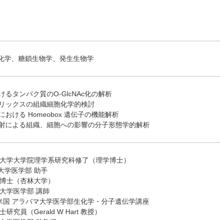
化学、糖鎖生物学、発生生物学
おけるタンパク質のO-GlcNAc化の解析
マトリックスの組織細胞化学的検討
における Homeobox 遺伝子の機能解析
マ照射による組織、細胞への影響の分子形態学的解析
東京大学大学院理学系研究科修了（理学博士）
医学部 助手
学博士（杏林大学）
林大学医学部 講師
年 米国 アラバマ大学医学部生化学・分子遺伝学講座
Gerald W Hart 教授）