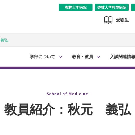
杏林大学病院
杏林大学杉並病院
受験生
 義弘
学部について
教育・教員
入試関連情
School of Medicine
教員紹介：秋元 義弘