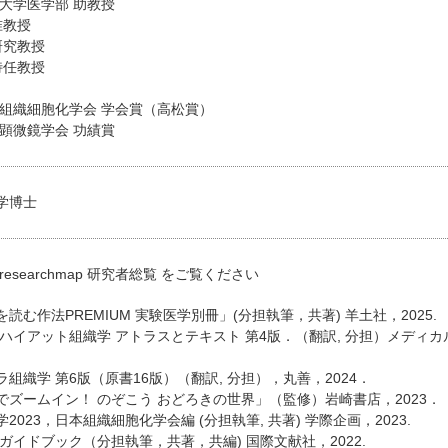
林大学医学部 助教授
准教授
 研究教授
 特任教授
本組織細胞化学会 学会賞（高松賞）
本顕微鏡学会 功績賞
学博士
researchmap 研究者総覧
をご覧ください
読む作法PREMIUM 実験医学別冊」(分担執筆，共著) 羊土社，2025.
/ハイアット組織学 アトラスとテキスト 第4版．（翻訳, 分担）メディ
組織学 第6版（原書16版）（翻訳, 分担），丸善，2024．
でズームイン！ のぞこう おどろきの世界」（監修）岩崎書店，2023．
2023，日本組織細胞化学会編 (分担執筆, 共著) 学際企画，2023.
ガイドブック（分担執筆，共著，共編) 国際文献社，2022.