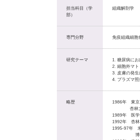
担当科目（学
組織解剖学
部）
専門分野
免疫組織細胞
研究テーマ
1. 糖尿病に
2. 細胞外
3. 皮膚の発生
4. プラズ
略歴
1986年 
杏林大学
1989年 医
1992年 杏
1995-97
博士研究員（