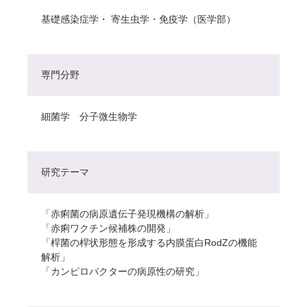
基礎感染症学・ 寄生虫学・免疫学（医学部）
専門分野
細菌学 分子微生物学
研究テーマ
「赤痢菌の病原遺伝子発現機構の解析」
「赤痢ワクチン候補株の開発」
「桿菌の桿状形態を形成する内膜蛋白RodZの機能
解析」
「カンピロバクターの病原性の研究」