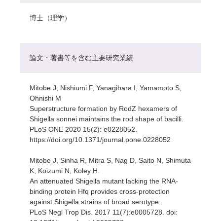
博士（理学）
論文・著書等を含む主要研究業績
Mitobe J, Nishiumi F, Yanagihara I, Yamamoto S,
Ohnishi M
Superstructure formation by RodZ hexamers of
Shigella sonnei maintains the rod shape of bacilli.
PLoS ONE 2020 15(2): e0228052.
https://doi.org/10.1371/journal.pone.0228052
Mitobe J, Sinha R, Mitra S, Nag D, Saito N, Shimuta
K, Koizumi N, Koley H.
An attenuated Shigella mutant lacking the RNA-
binding protein Hfq provides cross-protection
against Shigella strains of broad serotype.
PLoS Negl Trop Dis. 2017 11(7):e0005728. doi: