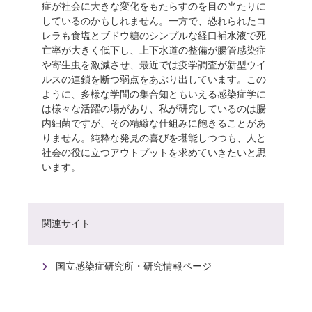
症が社会に大きな変化をもたらすのを目の当たりに
しているのかもしれません。一方で、恐れられたコ
レラも食塩とブドウ糖のシンプルな経口補水液で死
亡率が大きく低下し、上下水道の整備が腸管感染症
や寄生虫を激減させ、最近では疫学調査が新型ウイ
ルスの連鎖を断つ弱点をあぶり出しています。この
ように、多様な学問の集合知ともいえる感染症学に
は様々な活躍の場があり、私が研究しているのは腸
内細菌ですが、その精緻な仕組みに飽きることがあ
りません。純粋な発見の喜びを堪能しつつも、人と
社会の役に立つアウトプットを求めていきたいと思
います。
関連サイト
国立感染症研究所・研究情報ページ