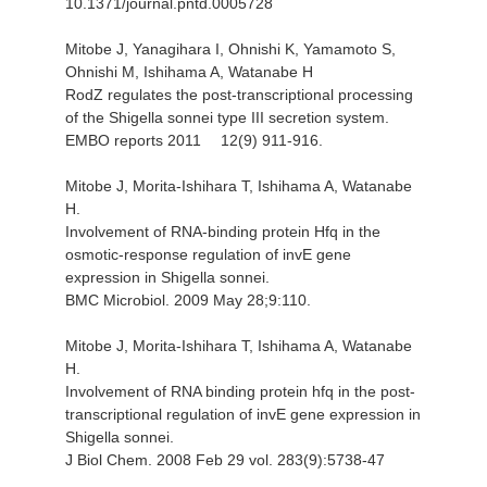
10.1371/journal.pntd.0005728
Mitobe J, Yanagihara I, Ohnishi K, Yamamoto S,
Ohnishi M, Ishihama A, Watanabe H
RodZ regulates the post-transcriptional processing
of the Shigella sonnei type III secretion system.
EMBO reports 2011 12(9) 911-916.
Mitobe J, Morita-Ishihara T, Ishihama A, Watanabe
H.
Involvement of RNA-binding protein Hfq in the
osmotic-response regulation of invE gene
expression in Shigella sonnei.
BMC Microbiol. 2009 May 28;9:110.
Mitobe J, Morita-Ishihara T, Ishihama A, Watanabe
H.
Involvement of RNA binding protein hfq in the post-
transcriptional regulation of invE gene expression in
Shigella sonnei.
J Biol Chem. 2008 Feb 29 vol. 283(9):5738-47