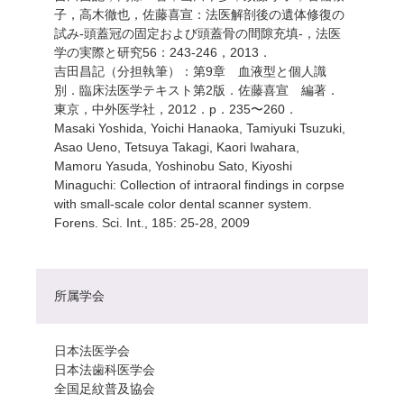
子，高木徹也，佐藤喜宣：法医解剖後の遺体修復の
試み‐頭蓋冠の固定および頭蓋骨の間隙充填‐，法医
学の実際と研究56：243-246，2013．
吉田昌記（分担執筆）：第9章 血液型と個人識
別．臨床法医学テキスト第2版．佐藤喜宣 編著．
東京，中外医学社，2012．p．235〜260．
Masaki Yoshida, Yoichi Hanaoka, Tamiyuki Tsuzuki,
Asao Ueno, Tetsuya Takagi, Kaori Iwahara,
Mamoru Yasuda, Yoshinobu Sato, Kiyoshi
Minaguchi: Collection of intraoral findings in corpse
with small-scale color dental scanner system.
Forens. Sci. Int., 185: 25-28, 2009
所属学会
日本法医学会
日本法歯科医学会
全国足紋普及協会