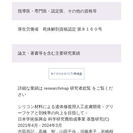
指導医・専門医・認定医、その他の資格等
厚生労働省 死体解剖資格認定 第８１６０号
論文・著書等を含む主要研究業績
詳細な業績は
researchmap 研究者総覧
をご覧くだ
さい
シリコン材料による遺体修復用人工皮膚開発－グリ
ーフケアと剖検率の向上を目指して－
日本学術振興会 科学研究費助成事業 基盤研究(C)
2021年4月 - 2024年3月
吉田昌記，高篠 智，山田千歩，須藤孝子，岩楯桜