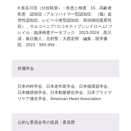
8.長谷川浩（分担執筆）：疾患と検査 15．高齢者
疾患 認知症（アルツハイマー型認知症、（脳）血
管性認知症、レビー小体型認知症、前頭側頭葉変性
症），サルコペニア/ ロコモティブシンドローム/ フ
レイル．臨床検査データブック 2023-2024．黒川
清，春日雅人，北村聖，大西宏明 編集．医学書
院．2023．993-994．
所属学会
日本内科学会、日本老年医学会、日本循環器学会、
日本糖尿病学会、日本動脈硬化学会、日本プライマ
リケア連合学会、American Heart Association
公的な委員会等の役員・委員歴