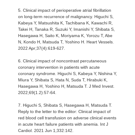
5. Clinical impact of perioperative atrial fibrillation
on long-term recurrence of malignancy. Higuchi S,
Kabeya Y, Matsushita K, Tachibana K, Kawachi R,
Takei H, Tanaka R, Suzuki Y, Imanishi Y, Shibata S,
Hasegawa H, Saito K, Moriyama K, Yorozu T, Abe
N, Kondo H, Matsuda T, Yoshino H. Heart Vessels.
2022 Apr;37(4):619-627.
6. Clinical impact of noncontrast percutaneous
coronary intervention in patients with acute
coronary syndrome. Higuchi S, Kabeya Y, Nishina Y,
Miura Y, Shibata S, Hata N, Suda T, Hirabuki K,
Hasegawa H, Yoshino H, Matsuda T. J Med Invest.
2022;69(1.2):57-64.
7. Higuchi S, Shibata S, Hasegawa H, Matsuda T.
Reply to the letter to the editor: Clinical impact of
red blood cell transfusion on adverse clinical events
in acute heart failure patients with anemia. Int J
Cardiol. 2021 Jun 1;332:142.