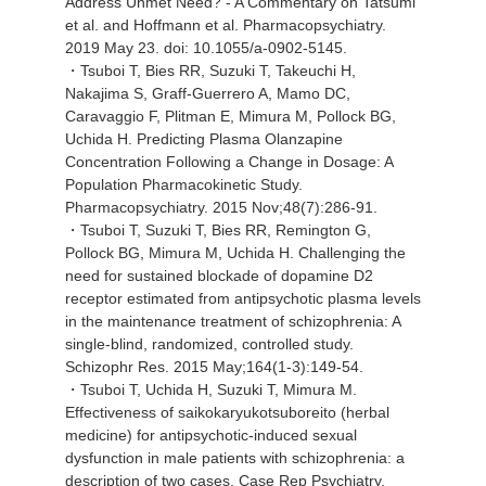
Address Unmet Need? - A Commentary on Tatsumi
et al. and Hoffmann et al. Pharmacopsychiatry.
2019 May 23. doi: 10.1055/a-0902-5145.
・Tsuboi T, Bies RR, Suzuki T, Takeuchi H,
Nakajima S, Graff-Guerrero A, Mamo DC,
Caravaggio F, Plitman E, Mimura M, Pollock BG,
Uchida H. Predicting Plasma Olanzapine
Concentration Following a Change in Dosage: A
Population Pharmacokinetic Study.
Pharmacopsychiatry. 2015 Nov;48(7):286-91.
・Tsuboi T, Suzuki T, Bies RR, Remington G,
Pollock BG, Mimura M, Uchida H. Challenging the
need for sustained blockade of dopamine D2
receptor estimated from antipsychotic plasma levels
in the maintenance treatment of schizophrenia: A
single-blind, randomized, controlled study.
Schizophr Res. 2015 May;164(1-3):149-54.
・Tsuboi T, Uchida H, Suzuki T, Mimura M.
Effectiveness of saikokaryukotsuboreito (herbal
medicine) for antipsychotic-induced sexual
dysfunction in male patients with schizophrenia: a
description of two cases. Case Rep Psychiatry.