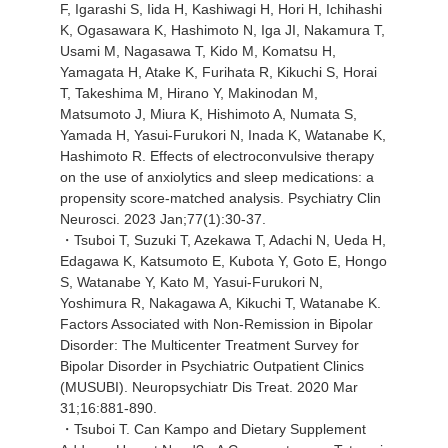
F, Igarashi S, Iida H, Kashiwagi H, Hori H, Ichihashi
K, Ogasawara K, Hashimoto N, Iga JI, Nakamura T,
Usami M, Nagasawa T, Kido M, Komatsu H,
Yamagata H, Atake K, Furihata R, Kikuchi S, Horai
T, Takeshima M, Hirano Y, Makinodan M,
Matsumoto J, Miura K, Hishimoto A, Numata S,
Yamada H, Yasui-Furukori N, Inada K, Watanabe K,
Hashimoto R. Effects of electroconvulsive therapy
on the use of anxiolytics and sleep medications: a
propensity score-matched analysis. Psychiatry Clin
Neurosci. 2023 Jan;77(1):30-37.
・Tsuboi T, Suzuki T, Azekawa T, Adachi N, Ueda H,
Edagawa K, Katsumoto E, Kubota Y, Goto E, Hongo
S, Watanabe Y, Kato M, Yasui-Furukori N,
Yoshimura R, Nakagawa A, Kikuchi T, Watanabe K.
Factors Associated with Non-Remission in Bipolar
Disorder: The Multicenter Treatment Survey for
Bipolar Disorder in Psychiatric Outpatient Clinics
(MUSUBI). Neuropsychiatr Dis Treat. 2020 Mar
31;16:881-890.
・Tsuboi T. Can Kampo and Dietary Supplement