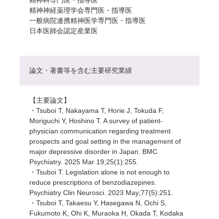
精神科専門医・指導医
精神神経薬理学会専門医・指導医
一般病院連携精神医学専門医・指導医
日本医師会認定産業医
論文・著書等を含む主要研究業績
【主要論文】
・Tsuboi T, Nakayama T, Horie J, Tokuda F,
Moriguchi Y, Hoshino T. A survey of patient-
physician communication regarding treatment
prospects and goal setting in the management of
major depressive disorder in Japan. BMC
Psychiatry. 2025 Mar 19;25(1):255.
・Tsuboi T. Legislation alone is not enough to
reduce prescriptions of benzodiazepines.
Psychiatry Clin Neurosci. 2023 May;77(5):251.
・Tsuboi T, Takaesu Y, Hasegawa N, Ochi S,
Fukumoto K, Ohi K, Muraoka H, Okada T, Kodaka