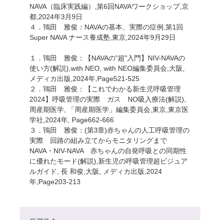
NAVA（臨床実践編）,第6回NAVAワークショップ,京
都,2024年3月9日
４．鴇田 雅俊：NAVAの基本、実際の症例,第1回
Super NAVA ナース養成塾,東京,2024年9月29日
１．鴇田 雅俊：【NAVAの"超"入門】NIV-NAVAの
使い方(解説),with NEO, with NEO編集委員会,大阪,
メディカ出版,2024年,Page521-525
２．鴇田 雅俊：【これでわかる新生児呼吸管理
2024】呼吸管理の実際 ガス NO吸入療法(解説),
周産期医学, 「周産期医学」編集委員会,東京,東京医
学社,2024年, Page662-666
３．鴇田 雅俊：(第3章)赤ちゃんの人工呼吸管理の
実際 回路の組み立てからモニタリングまで
NAVA・NIV-NAVA 赤ちゃんの自発呼吸との同期性
に優れたモード(解説),新生児の呼吸管理超ビジュア
ルガイド, 長 和俊,大阪, メディカ出版,2024
年,Page203-213