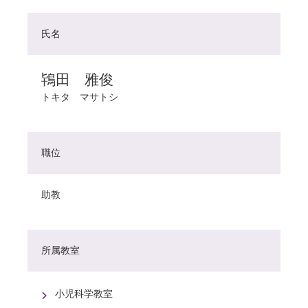
氏名
鴇田 雅俊
トキタ マサトシ
職位
助教
所属教室
小児科学教室