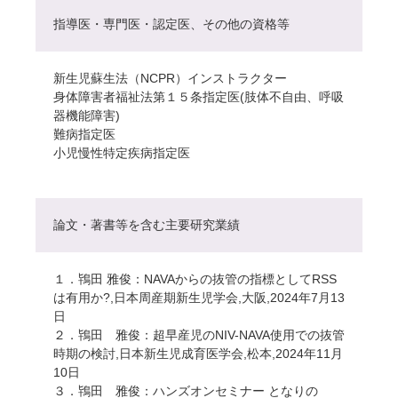
指導医・専門医・認定医、その他の資格等
新生児蘇生法（NCPR）インストラクター
身体障害者福祉法第１５条指定医(肢体不自由、呼吸
器機能障害)
難病指定医
小児慢性特定疾病指定医
論文・著書等を含む主要研究業績
１．鴇田 雅俊：NAVAからの抜管の指標としてRSS
は有用か?,日本周産期新生児学会,大阪,2024年7月13
日
２．鴇田 雅俊：超早産児のNIV-NAVA使用での抜管
時期の検討,日本新生児成育医学会,松本,2024年11月
10日
３．鴇田 雅俊：ハンズオンセミナー となりの