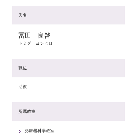
氏名
冨田 良啓
トミダ ヨシヒロ
職位
助教
所属教室
泌尿器科学教室