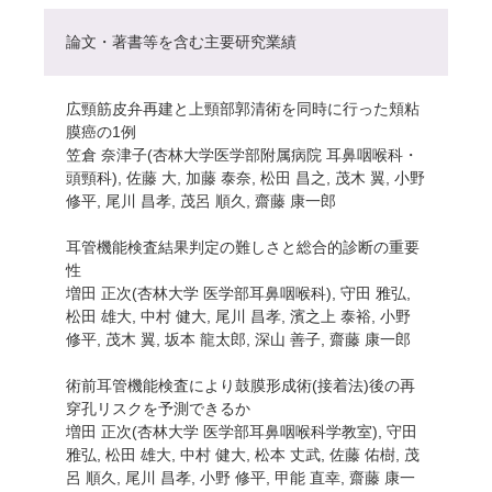
論文・著書等を含む主要研究業績
広頸筋皮弁再建と上頸部郭清術を同時に行った頬粘
膜癌の1例
笠倉 奈津子(杏林大学医学部附属病院 耳鼻咽喉科・
頭頸科), 佐藤 大, 加藤 泰奈, 松田 昌之, 茂木 翼, 小野
修平, 尾川 昌孝, 茂呂 順久, 齋藤 康一郎
耳管機能検査結果判定の難しさと総合的診断の重要
性
増田 正次(杏林大学 医学部耳鼻咽喉科), 守田 雅弘,
松田 雄大, 中村 健大, 尾川 昌孝, 濱之上 泰裕, 小野
修平, 茂木 翼, 坂本 龍太郎, 深山 善子, 齋藤 康一郎
術前耳管機能検査により鼓膜形成術(接着法)後の再
穿孔リスクを予測できるか
増田 正次(杏林大学 医学部耳鼻咽喉科学教室), 守田
雅弘, 松田 雄大, 中村 健大, 松本 丈武, 佐藤 佑樹, 茂
呂 順久, 尾川 昌孝, 小野 修平, 甲能 直幸, 齋藤 康一