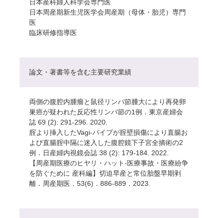
日本産科婦人科学会専門医
日本周産期新生児医学会周産期（母体・胎児）専門
医
臨床研修指導医
論文・著書等を含む主要研究業績
両側の腹腔内腫瘤と鼠径リンパ節腫大により再発卵
巣癌が疑われた反応性リンパ節の1例．東京産婦会
誌 69 (2): 291-296. 2020.
腟より挿入したVagi-パイプが腟壁損傷により直腸お
よび直腸腟中隔に迷入した腹腔鏡下子宮全摘術の2
例．日産婦内視鏡会誌 38 (2): 179-184. 2022.
【周産期医療のヒヤリ・ハット-医療事故・医療紛争
を防ぐために 産科編】切迫早産と常位胎盤早期剥
離．周産期医．53(6)．886-889．2023.