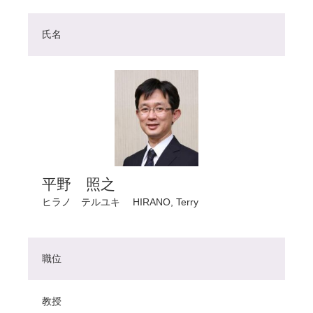
氏名
平野 照之
ヒラノ テルユキ
HIRANO, Terry
職位
教授