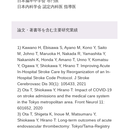
日本脳卒中学会 専門医
日本内科学会 認定内科医 指導医
論文・著書等を含む主要研究業績
1) Kawano H, Ebisawa S, Ayano M, Kono Y, Saito
M, Johno T, Maruoka H, Nakada R, Yamashita Y,
Nakanishi K, Honda Y, Amano T, Unno Y, Komatsu
Y, Ogawa Y, Shiokawa Y, Hirano T: Improving Acute
In-Hospital Stroke Care by Reorganization of an In-
Hospital Stroke Code Protocol. J Stroke
Cerebrovasc Dis 30(1): 105433, 2021
2) Ota T, Shiokawa Y, Hirano T: Impact of COVID-19
on stroke admissions and the medical care system
in the Tokyo metropolitan area. Front Neurol 11:
601652, 2020
3) Ota T, Shigeta K, Inoue M, Matsumaru Y,
Shiokawa Y, Hirano T: Long-term outcomes of acute
endovascular thrombectomy: Tokyo/Tama-Registry