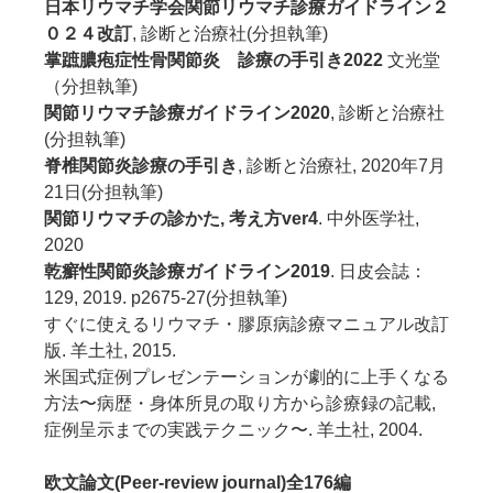
日本リウマチ学会関節リウマチ診療ガイドライン２
０２４改訂
, 診断と治療社(分担執筆)
掌蹠膿疱症性骨関節炎 診療の手引き2022
文光堂
（分担執筆)
関節リウマチ診療ガイドライン2020
, 診断と治療社
(分担執筆)
脊椎関節炎診療の手引き
, 診断と治療社, 2020年7月
21日(分担執筆)
関節リウマチの診かた, 考え方ver4
. 中外医学社,
2020
乾癬性関節炎診療ガイドライン2019
. 日皮会誌：
129, 2019. p2675-27(分担執筆)
すぐに使えるリウマチ・膠原病診療マニュアル改訂
版. 羊土社, 2015.
米国式症例プレゼンテーションが劇的に上手くなる
方法〜病歴・身体所見の取り方から診療録の記載,
症例呈示までの実践テクニック〜. 羊土社, 2004.
欧文論文(Peer-review journal)全176編