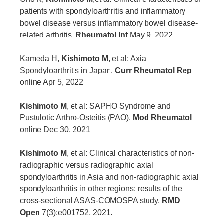
patients with spondyloarthritis and inflammatory
bowel disease versus inflammatory bowel disease-
related arthritis.
Rheumatol Int
May 9, 2022.
Kameda H,
Kishimoto M
, et al: Axial
Spondyloarthritis in Japan.
Curr Rheumatol Rep
online Apr 5, 2022
Kishimoto M
, et al: SAPHO Syndrome and
Pustulotic Arthro-Osteitis (PAO).
Mod Rheumatol
online Dec 30, 2021
Kishimoto M
, et al: Clinical characteristics of non-
radiographic versus radiographic axial
spondyloarthritis in Asia and non-radiographic axial
spondyloarthritis in other regions: results of the
cross-sectional ASAS-COMOSPA study.
RMD
Open
7(3):e001752, 2021.