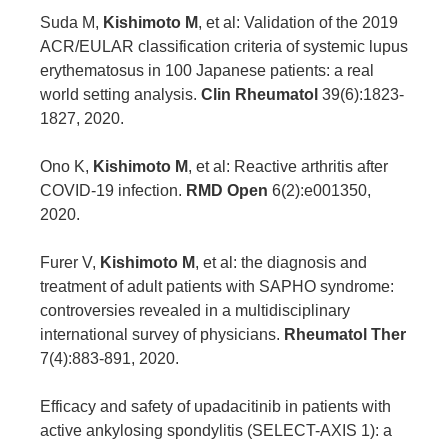
Suda M,
Kishimoto M
, et al: Validation of the 2019
ACR/EULAR classification criteria of systemic lupus
erythematosus in 100 Japanese patients: a real
world setting analysis.
Clin Rheumatol
39(6):1823-
1827, 2020.
Ono K,
Kishimoto M
, et al: Reactive arthritis after
COVID-19 infection.
RMD Open
6(2):e001350,
2020.
Furer V,
Kishimoto M
, et al: the diagnosis and
treatment of adult patients with SAPHO syndrome:
controversies revealed in a multidisciplinary
international survey of physicians.
Rheumatol Ther
7(4):883-891, 2020.
Efficacy and safety of upadacitinib in patients with
active ankylosing spondylitis (SELECT-AXIS 1): a