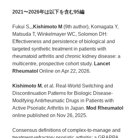
2021〜2026年は以下を含む95編
Fukui S,,,
Kishimoto M
(9th author), Komagata Y,
Matsuda T, Winkelmayer WC, Solomon DH:
Effectiveness and persistence of biological and
targeted synthetic treatment in patients with
rheumatoid arthritis and chronic kidney disease: a
multicentre, prospective cohort study.
Lancet
Rheumatol
Online on Apr 22, 2026.
Kishimoto M
, et al. Real-World Switching and
Discontinuation Patterns for Biologic Disease-
Modifying Antirheumatic Drugs in Patients with
Active Psoriatic Arthritis in Japan.
Mod Rheumatol
online published on Nov 26, 2025.
Consensus definitions of complex-to-manage and
treatment-refractory psoriatic arthritis: a GRAPPA