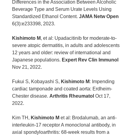
Differences in the Association Between Alcoholic
Beverage Type and Serum Urate Levels Using
Standardized Ethanol Content.
JAMA Netw Open
6(3):e233398, 2023.
Kishimoto M
, et al: Upadacitinib for moderate-to-
severe atopic dermatitis, in adults and adolescents
12 years and older: review of international and
Japanese populations.
Expert Rev Clin Immunol
Nov 21, 2022.
Fukui S, Kobayashi S,
Kishimoto M
: Impending
cardiac tamponade and coated aorta: Erdheim-
Chester disease.
Arthritis Rheumatol
Oct 17,
2022.
Kim TH,
Kishimoto M
et al: Brodalumab, an anti-
interleukin-17 receptor A monoclonal antibody, in
axial spondyloarthritis: 68-week results from a