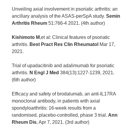
Unveiling axial involvement in psoriatic arthritis: an
ancillary analysis of the ASAS-perSpA study.
Semin
Arthritis Rheum
51:766-4 2021. (4th author)
Kishimoto M
,et al: Clinical features of psoriatic
arthritis.
Best Pract Res Clin Rheumatol
Mar 17,
2021.
Trial of upadacitinib and adalimumab for psoriatic
arthritis.
N Engl J Med
384(13):1227-1239, 2021.
(6th author)
Efficacy and safety of brodalumab, an anti-IL17RA
monoclonal antibody, in patients with axial
spondyloarthritis: 16-week results from a
randomised, placebo-controlled, phase 3 trial.
Ann
Rheum Dis
, Apr 7, 2021. (3rd author)