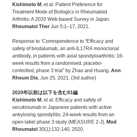
Kishimoto M
, et al: Patient Preference for
Treatment Mode of Biologics in Rheumatoid
Arthritis: A 2020 Web-based Survey in Japan.
Rheumatol Ther
Jun 5:1–17, 2021.
Response to ‘Correspondence to “Efficacy and
safety of brodalumab, an anti-IL17RA monoclonal
antibody, in patients with axial spondyloarthritis: 16-
week results from a randomised, placebo-
controlled, phase 3 trial” by Zhao and Huang.
Ann
Rheum Dis
, Jun 25, 2021. (3rd author)
2020年以前は以下を含む81編
Kishimoto M
, et al: Efficacy and safety of
secukinumab in Japanese patients with active
ankylosing spondylitis: 24-week results from an
open-label phase 3 study (MEASURE 2-J).
Mod
Rheumatol
30(1):132-140, 2020.