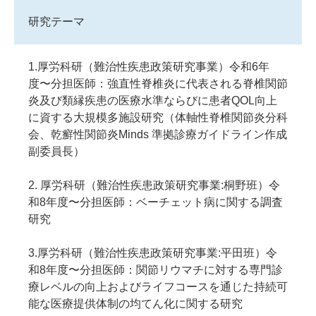
研究テーマ
1.厚労科研（難治性疾患政策研究事業）令和6年
度〜分担医師：強直性脊椎炎に代表される脊椎関節
炎及び類縁疾患の医療水準ならびに患者QOL向上
に資する大規模多施設研究（体軸性脊椎関節炎分科
会、乾癬性関節炎Minds 準拠診療ガイドライン作成
副委員長）
2. 厚労科研（難治性疾患政策研究事業:桐野班）令
和8年度〜分担医師：ベーチェット病に関する調査
研究
3.厚労科研（難治性疾患政策研究事業:平田班）令
和8年度〜分担医師：関節リウマチに対する専門診
療レベルの向上およびライフコースを通じた持続可
能な医療提供体制の均てん化に関する研究