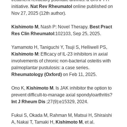
initiative.
Nat Rev Rheumatol
online published on
Nov 27, 2025 (12th author).
Kishimoto M
, Nash P: Novel Therapy.
Best Pract
Res Clin Rheumatol
:102103, Sep 25, 2025.
Yamamoto H, Taniguchi Y, Tsuji S, Helliwell PS,
Kishimoto M
: Efficacy of IL-23 inhibitors in axial
involvements of chronic non-bacterial osteitis with
palmoplantar pustulosis: a case series.
Rheumatology (Oxford)
on Feb 11, 2025.
Ono K,
Kishimoto M
. Is JAK inhibitor the option to
prevent difficult-to-manage axial spondyloarthritis?
Int J Rheum Dis
;27(9):e15329, 2024.
Fukui S, Okada M, Rahman M, Matsui H, Shiraishi
A, Nakai T, Tamaki H,
Kishimoto M
, et al.