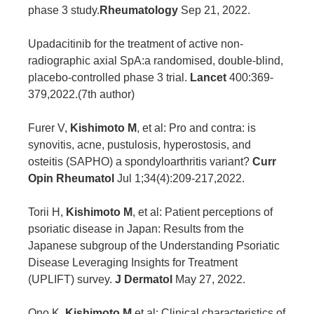
phase 3 study.
Rheumatology
Sep 21, 2022.
Upadacitinib for the treatment of active non-
radiographic axial SpA:a randomised, double-blind,
placebo-controlled phase 3 trial.
Lancet
400:369-
379,2022.(7th author)
Furer V,
Kishimoto M
, et al: Pro and contra: is
synovitis, acne, pustulosis, hyperostosis, and
osteitis (SAPHO) a spondyloarthritis variant?
Curr
Opin Rheumatol
Jul 1;34(4):209-217,2022.
Torii H,
Kishimoto M
, et al: Patient perceptions of
psoriatic disease in Japan: Results from the
Japanese subgroup of the Understanding Psoriatic
Disease Leveraging Insights for Treatment
(UPLIFT) survey.
J Dermatol
May 27, 2022.
Ono K,
Kishimoto M
,et al: Clinical characteristics of