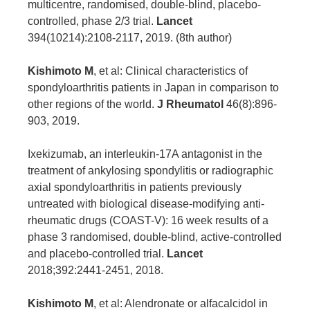
multicentre, randomised, double-blind, placebo-
controlled, phase 2/3 trial.
Lancet
394(10214):2108-2117, 2019. (8th author)
Kishimoto M
, et al: Clinical characteristics of
spondyloarthritis patients in Japan in comparison to
other regions of the world.
J Rheumatol
46(8):896-
903, 2019.
Ixekizumab, an interleukin-17A antagonist in the
treatment of ankylosing spondylitis or radiographic
axial spondyloarthritis in patients previously
untreated with biological disease-modifying anti-
rheumatic drugs (COAST-V): 16 week results of a
phase 3 randomised, double-blind, active-controlled
and placebo-controlled trial.
Lancet
2018;392:2441-2451, 2018.
Kishimoto M
, et al: Alendronate or alfacalcidol in