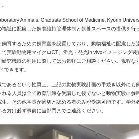
す。
ratory Animals, Graduate School of Medicine, Kyor
の福祉に配慮した飼養維持管理体制と飼養スペースの提供を行
を飼育するための飼育室を設置しており、動物福祉に配慮した
て実験動物用マイクロCT、蛍光・発光in vivoイメージング
同研究機器の利用に際してはお気軽にご相談ください。規程なら
ードできます。
設であるという性質上、上記の動物実験計画の手続き以外にも
される人員は全て教育訓練を受講した後でないと動物実験に参
院生、その他学長が適切と認める者のみが受講可能です。学外
いる方は必ず事前に当部門までご連絡ください。