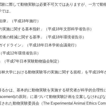
試験に際して動物実験は必要不可欠ではありますが、一方で動
学では、
法律」（平成18年施行）
の実施に関する基本指針」（平成18年文部科学省告示）
苦痛の軽減に関する基準」（平成18年環境省告示）
ガイドライン」（平成18年日本学術会議発行）
（平成12年環境省告示）
」（平成7年日本実験動物協会制定）
杏林大学における動物実験等の実施に関する規程」を平成19年
得るかは、基本的に動物実験を実施する研究者が科学的合理性
ction, Replacement)の原則」に基づいて動物実験計画を立案
員会（The Experimental Animal Ethics Committee