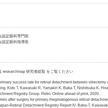
）
会認定眼科専門医
会認定眼科指導医
は
researchmap 研究者総覧
をご覧ください
rimary success rate for retinal detachment between vitrectomy
ling. Koto T, Kawasaki R, Yamakiri K, Baba T, Nishitsuka K, Hir
chment Registry Group. Retin. Online ahead of print. 2020.
mes after surgery for primary rhegmatogenous retinal detachment
Japan-Retinal Detachment Registry Report IV. Baba-T, Kawasaki