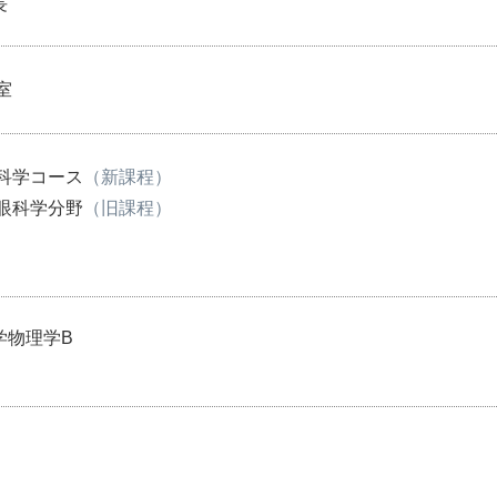
長
室
眼科学コース
（新課程）
 眼科学分野
（旧課程）
学物理学B