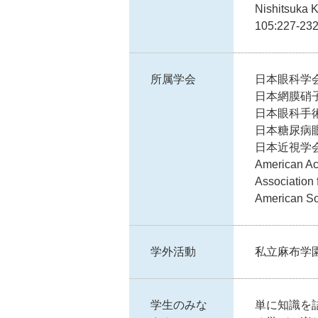
Nishitsuka 
105:227-232
所属学会
日本眼科学
日本網膜硝
日本眼科手
日本糖尿病
日本近視学
American Ac
Association
American Soc
学外活動
私立麻布学
学生のみな
単に知識を