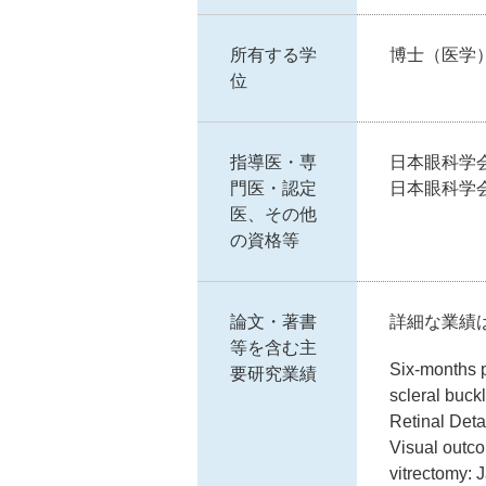
所有する学
博士（医学
位
指導医・専
日本眼科学
門医・認定
日本眼科学
医、その他
の資格等
論文・著書
詳細な業績
等を含む主
Six-months p
要研究業績
scleral buck
Retinal Deta
Visual outco
vitrectomy: 