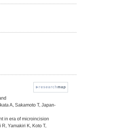
 and
akata A, Sakamoto T, Japan-
 in era of microincision
 R, Yamakiri K, Koto T,