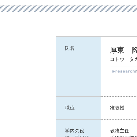
氏名
厚東 
コトウ タ
職位
准教授
学内の役
教務主任