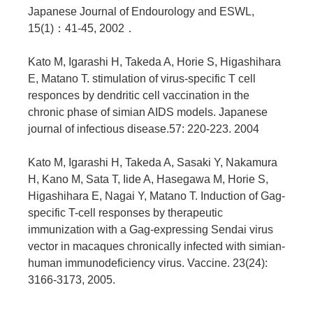
Japanese Journal of Endourology and ESWL,
15(1)：41-45, 2002．
Kato M, Igarashi H, Takeda A, Horie S, Higashihara
E, Matano T. stimulation of virus-specific T cell
responces by dendritic cell vaccination in the
chronic phase of simian AIDS models. Japanese
journal of infectious disease.57: 220-223. 2004
Kato M, Igarashi H, Takeda A, Sasaki Y, Nakamura
H, Kano M, Sata T, Iide A, Hasegawa M, Horie S,
Higashihara E, Nagai Y, Matano T. Induction of Gag-
specific T-cell responses by therapeutic
immunization with a Gag-expressing Sendai virus
vector in macaques chronically infected with simian-
human immunodeficiency virus. Vaccine. 23(24):
3166-3173, 2005.