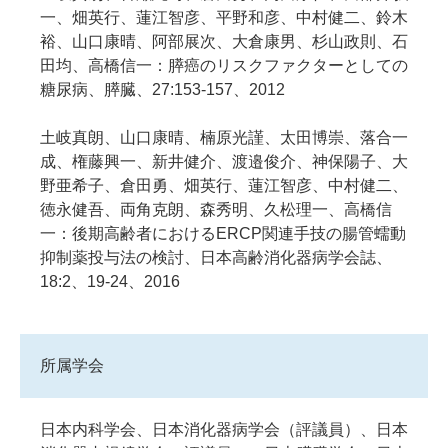
一、畑英行、蓮江智彦、平野和彦、中村健二、鈴木
裕、山口康晴、阿部展次、大倉康男、杉山政則、石
田均、高橋信一：膵癌のリスクファクターとしての
糖尿病、膵臓、27:153-157、2012
土岐真朗、山口康晴、楠原光謹、太田博崇、落合一
成、権藤興一、新井健介、渡邉俊介、神保陽子、大
野亜希子、倉田勇、畑英行、蓮江智彦、中村健二、
徳永健吾、両角克朗、森秀明、久松理一、高橋信
一：後期高齢者におけるERCP関連手技の腸管蠕動
抑制薬投与法の検討、日本高齢消化器病学会誌、
18:2、19-24、2016
所属学会
日本内科学会、日本消化器病学会（評議員）、日本