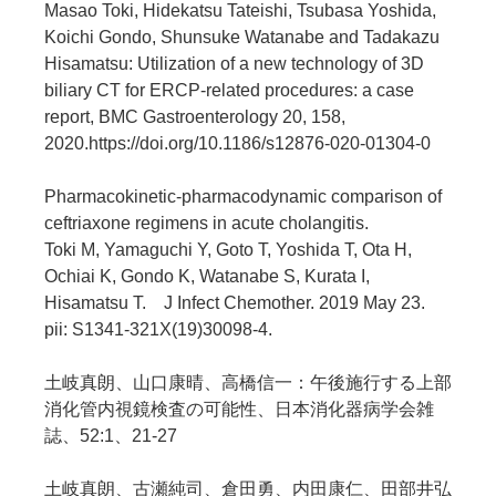
Masao Toki, Hidekatsu Tateishi, Tsubasa Yoshida,
Koichi Gondo, Shunsuke Watanabe and Tadakazu
Hisamatsu: Utilization of a new technology of 3D
biliary CT for ERCP-related procedures: a case
report, BMC Gastroenterology 20, 158,
2020.https://doi.org/10.1186/s12876-020-01304-0
Pharmacokinetic-pharmacodynamic comparison of
ceftriaxone regimens in acute cholangitis.
Toki M, Yamaguchi Y, Goto T, Yoshida T, Ota H,
Ochiai K, Gondo K, Watanabe S, Kurata I,
Hisamatsu T. J Infect Chemother. 2019 May 23.
pii: S1341-321X(19)30098-4.
土岐真朗、山口康晴、高橋信一：午後施行する上部
消化管内視鏡検査の可能性、日本消化器病学会雑
誌、52:1、21-27
土岐真朗、古瀬純司、倉田勇、内田康仁、田部井弘