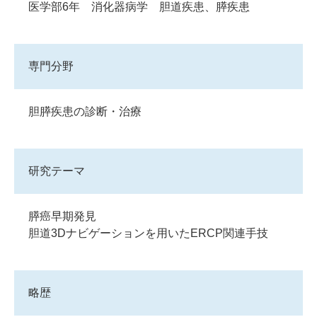
医学部6年 消化器病学 胆道疾患、膵疾患
専門分野
胆膵疾患の診断・治療
研究テーマ
膵癌早期発見
胆道3Dナビゲーションを用いたERCP関連手技
略歴