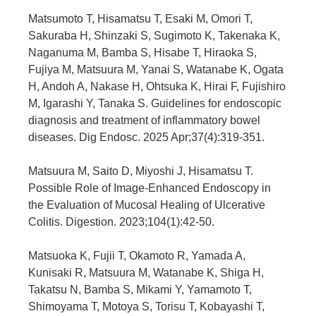
Matsumoto T, Hisamatsu T, Esaki M, Omori T,
Sakuraba H, Shinzaki S, Sugimoto K, Takenaka K,
Naganuma M, Bamba S, Hisabe T, Hiraoka S,
Fujiya M, Matsuura M, Yanai S, Watanabe K, Ogata
H, Andoh A, Nakase H, Ohtsuka K, Hirai F, Fujishiro
M, Igarashi Y, Tanaka S. Guidelines for endoscopic
diagnosis and treatment of inflammatory bowel
diseases. Dig Endosc. 2025 Apr;37(4):319-351.
Matsuura M, Saito D, Miyoshi J, Hisamatsu T.
Possible Role of Image-Enhanced Endoscopy in
the Evaluation of Mucosal Healing of Ulcerative
Colitis. Digestion. 2023;104(1):42-50.
Matsuoka K, Fujii T, Okamoto R, Yamada A,
Kunisaki R, Matsuura M, Watanabe K, Shiga H,
Takatsu N, Bamba S, Mikami Y, Yamamoto T,
Shimoyama T, Motoya S, Torisu T, Kobayashi T,