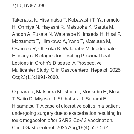
7;10(1):387-396.
Takenaka K, Hisamatsu T, Kobayashi T, Yamamoto
H, Ohmiya N, Hayashi R, Matsuoka K, Saruta M,
Andoh A, Fukata N, Watanabe K, Imaeda H, Hirai F,
Matsumoto T, Hirakawa A, Yano T, Matsuura M,
Okamoto R, Ohtsuka K, Watanabe M. Inadequate
Efficacy of Biologics for Treating Proximal Ileal
Lesions in Crohn's Disease: A Prospective
Multicenter Study. Clin Gastroenterol Hepatol. 2025
Oct;23(11):1991-2000.
Ogihara R, Matsuura M, Ishida T, Morikubo H, Mitsui
T, Saito D, Miyoshi J, Shibahara J, Sunami E,
Hisamatsu T. A case of ulcerative colitis in a patient
undergoing surgery due to exacerbation resulting in
toxic megacolon after SARS-CoV-2 vaccination.
Clin J Gastroenterol. 2025 Aug;18(4):557-562.