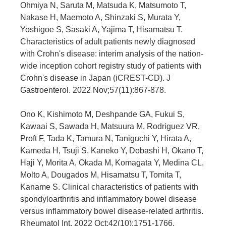
Ohmiya N, Saruta M, Matsuda K, Matsumoto T,
Nakase H, Maemoto A, Shinzaki S, Murata Y,
Yoshigoe S, Sasaki A, Yajima T, Hisamatsu T.
Characteristics of adult patients newly diagnosed
with Crohn's disease: interim analysis of the nation-
wide inception cohort registry study of patients with
Crohn's disease in Japan (iCREST-CD). J
Gastroenterol. 2022 Nov;57(11):867-878.
Ono K, Kishimoto M, Deshpande GA, Fukui S,
Kawaai S, Sawada H, Matsuura M, Rodriguez VR,
Proft F, Tada K, Tamura N, Taniguchi Y, Hirata A,
Kameda H, Tsuji S, Kaneko Y, Dobashi H, Okano T,
Haji Y, Morita A, Okada M, Komagata Y, Medina CL,
Molto A, Dougados M, Hisamatsu T, Tomita T,
Kaname S. Clinical characteristics of patients with
spondyloarthritis and inflammatory bowel disease
versus inflammatory bowel disease-related arthritis.
Rheumatol Int. 2022 Oct;42(10):1751-1766.