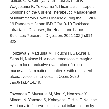
Matsuoka K, Ohmiya N, Ishihara S, Hirai F,
Wagatsuma K, Yokoyama Y, Hisamatsu T. Expert
Opinions on the Current Therapeutic Management
of Inflammatory Bowel Disease during the COVID-
19 Pandemic: Japan IBD COVID-19 Taskforce,
Intractable Diseases, the Health and Labor
Sciences Research. Digestion. 2021;102(5):814-
822.
Honzawa Y, Matsuura M, Higuchi H, Sakurai T,
Seno H, Nakase H. A novel endoscopic imaging
system for quantitative evaluation of colonic
mucosal inflammation in patients with quiescent
ulcerative colitis. Endosc Int Open. 2020
Jan;8(1):E41-E49.
Toyonaga T, Matsuura M, Mori K, Honzawa Y,
Minami N, Yamada S, Kobayashi T, Hibi T, Nakase
H. Lipocalin 2 prevents intestinal inflammation by