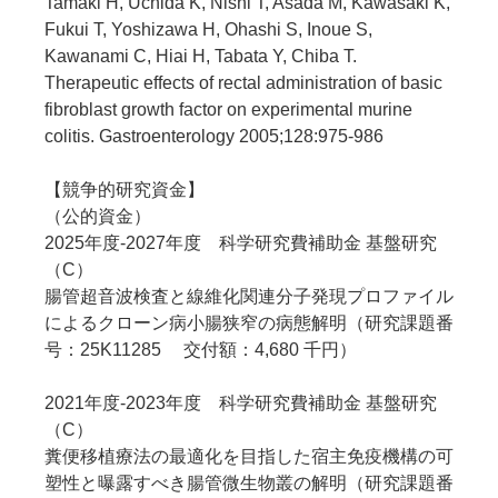
Tamaki H, Uchida K, Nishi T, Asada M, Kawasaki K,
Fukui T, Yoshizawa H, Ohashi S, Inoue S,
Kawanami C, Hiai H, Tabata Y, Chiba T.
Therapeutic effects of rectal administration of basic
fibroblast growth factor on experimental murine
colitis. Gastroenterology 2005;128:975-986
【競争的研究資金】
（公的資金）
2025年度-2027年度 科学研究費補助金 基盤研究
（C）
腸管超音波検査と線維化関連分子発現プロファイル
によるクローン病小腸狭窄の病態解明（研究課題番
号：25K11285 交付額：4,680 千円）
2021年度-2023年度 科学研究費補助金 基盤研究
（C）
糞便移植療法の最適化を目指した宿主免疫機構の可
塑性と曝露すべき腸管微生物叢の解明（研究課題番