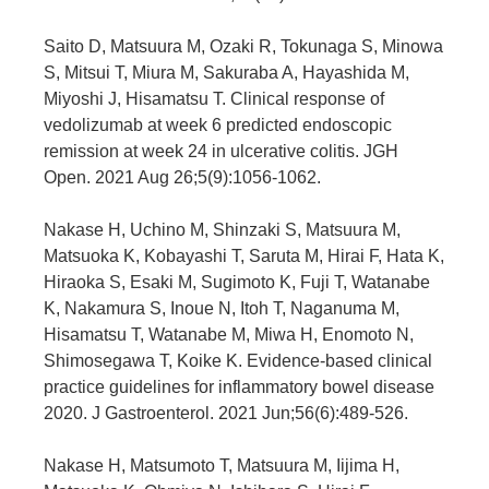
Saito D, Matsuura M, Ozaki R, Tokunaga S, Minowa
S, Mitsui T, Miura M, Sakuraba A, Hayashida M,
Miyoshi J, Hisamatsu T. Clinical response of
vedolizumab at week 6 predicted endoscopic
remission at week 24 in ulcerative colitis. JGH
Open. 2021 Aug 26;5(9):1056-1062.
Nakase H, Uchino M, Shinzaki S, Matsuura M,
Matsuoka K, Kobayashi T, Saruta M, Hirai F, Hata K,
Hiraoka S, Esaki M, Sugimoto K, Fuji T, Watanabe
K, Nakamura S, Inoue N, Itoh T, Naganuma M,
Hisamatsu T, Watanabe M, Miwa H, Enomoto N,
Shimosegawa T, Koike K. Evidence-based clinical
practice guidelines for inflammatory bowel disease
2020. J Gastroenterol. 2021 Jun;56(6):489-526.
Nakase H, Matsumoto T, Matsuura M, Iijima H,