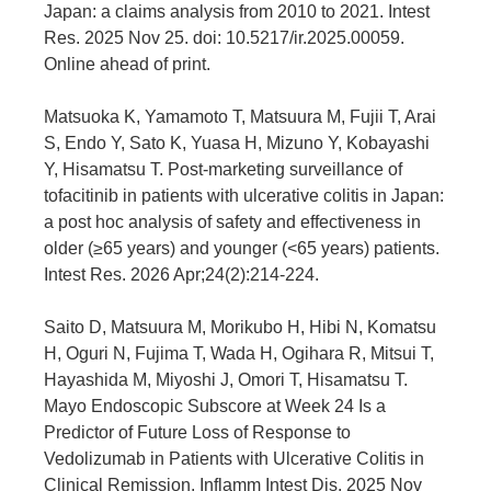
Japan: a claims analysis from 2010 to 2021. Intest
Res. 2025 Nov 25. doi: 10.5217/ir.2025.00059.
Online ahead of print.
Matsuoka K, Yamamoto T, Matsuura M, Fujii T, Arai
S, Endo Y, Sato K, Yuasa H, Mizuno Y, Kobayashi
Y, Hisamatsu T. Post-marketing surveillance of
tofacitinib in patients with ulcerative colitis in Japan:
a post hoc analysis of safety and effectiveness in
older (≥65 years) and younger (<65 years) patients.
Intest Res. 2026 Apr;24(2):214-224.
Saito D, Matsuura M, Morikubo H, Hibi N, Komatsu
H, Oguri N, Fujima T, Wada H, Ogihara R, Mitsui T,
Hayashida M, Miyoshi J, Omori T, Hisamatsu T.
Mayo Endoscopic Subscore at Week 24 Is a
Predictor of Future Loss of Response to
Vedolizumab in Patients with Ulcerative Colitis in
Clinical Remission. Inflamm Intest Dis. 2025 Nov