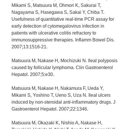
Mikami S, Matsuura M, Ohmori K, Sakurai T,
Nagayama S, Hasegawa S, Sakai Y, Chiba T.
Usefulness of quantitative real-time PCR assay for
early detection of cytomegalovirus infection in
patients with ulcerative colitis refractory to
immunosuppressive therapies. Inflamm Bowel Dis.
2007;13:1516-21.
Matsuura M, Nakase H, Mochizuki N. Ileal polyposis
caused by follicular lymphoma. Clin Gastroenterol
Hepatol. 2007;5:e30.
Matsuura M, Nakase H, Nakamura F, Ueda Y,
Mikami S, Yoshino T, Ueno S, Uza N. Ileal ulcers
induced by non-steroidal anti-inflammatory drugs. J
Gastroenterol Hepatol. 2007;22:1346.
Matsuura M, Okazaki K, Nishio A, Nakase H,