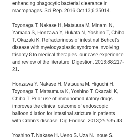
enhancing phagocytic bacterial clearance in
macrophages. Sci Rep. 2016 Oct 13;6:35014.
Toyonaga T, Nakase H, Matsuura M, Minami N,
Yamada S, Honzawa Y, Hukata N, Yoshino T, Chiba
T, Okazaki K. Refractoriness of intestinal Behcet's
disease with myelodysplastic syndrome involving
trisomy 8 to medical therapies -our case experience
and review of the literature. Digestion. 2013;88:217-
21.
Honzawa Y, Nakase H, Matsuura M, Higuchi H,
Toyonaga T, Matsumura K, Yoshino T, Okazaki K,
Chiba T. Prior use of immunomodulatory drugs
improves the clinical outcome of endoscopic
balloon dilation for intestinal stricture in patients
with Crohn's disease. Dig Endosc. 2013;25:535-43.
Yoshino T, Nakase H, Ueno S, Uza N, Inoue S,