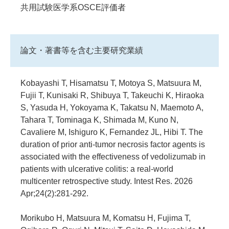
共用試験医学系OSCE評価者
論文・著書等を含む主要研究業績
Kobayashi T, Hisamatsu T, Motoya S, Matsuura M,
Fujii T, Kunisaki R, Shibuya T, Takeuchi K, Hiraoka
S, Yasuda H, Yokoyama K, Takatsu N, Maemoto A,
Tahara T, Tominaga K, Shimada M, Kuno N,
Cavaliere M, Ishiguro K, Fernandez JL, Hibi T. The
duration of prior anti-tumor necrosis factor agents is
associated with the effectiveness of vedolizumab in
patients with ulcerative colitis: a real-world
multicenter retrospective study. Intest Res. 2026
Apr;24(2):281-292.
Morikubo H, Matsuura M, Komatsu H, Fujima T,