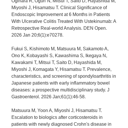
Ogihara R, Oguri N, Mitsui T, Saito D, Hayashida M,
Miyoshi J, Hisamatsu T. Clinical Significance of
Endoscopic Improvement at 6 Months in Patients
With Ulcerative Colitis Treated With Ustekinumab: A
Retrospective Real-world Analysis. DEN Open.
2026 Jan 20;6(1):e70278.
Fukui S, Kishimoto M, Matsuura M, Sakamoto A,
Ono K, Kobayashi S, Kawashima S, Ikegaya N,
Kawakami T, Mitsui T, Saito D, Hayashida M,
Miyoshi J, Komagata Y, Hisamatsu T. Prevalence,
characteristics, and screening of spondyloarthritis in
Japanese patients with early inflammatory bowel
diseases: a prospective multidisciplinary study. J
Gastroenterol. 2026 Jan;61(1):46-58.
Matsuura M, Yoon A, Miyoshi J, Hisamatsu T.
Escalation to biologics after corticosteroids in
patients with newly diagnosed Crohn's disease in