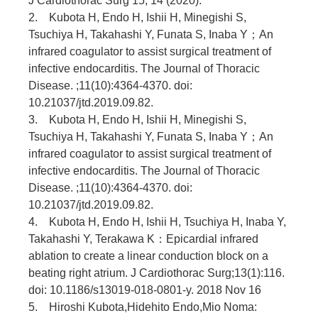
J Cardiothorac Surg 15, 14 (2020).
2. Kubota H, Endo H, Ishii H, Minegishi S,
Tsuchiya H, Takahashi Y, Funata S, Inaba Y；An
infrared coagulator to assist surgical treatment of
infective endocarditis. The Journal of Thoracic
Disease. ;11(10):4364-4370. doi:
10.21037/jtd.2019.09.82.
3. Kubota H, Endo H, Ishii H, Minegishi S,
Tsuchiya H, Takahashi Y, Funata S, Inaba Y；An
infrared coagulator to assist surgical treatment of
infective endocarditis. The Journal of Thoracic
Disease. ;11(10):4364-4370. doi:
10.21037/jtd.2019.09.82.
4. Kubota H, Endo H, Ishii H, Tsuchiya H, Inaba Y,
Takahashi Y, Terakawa K：Epicardial infrared
ablation to create a linear conduction block on a
beating right atrium. J Cardiothorac Surg;13(1):116.
doi: 10.1186/s13019-018-0801-y. 2018 Nov 16
5. Hiroshi Kubota,Hidehito Endo,Mio Noma: