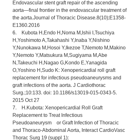
Endovascular stent graft repair of the ascending
aorta—final frontier in the endovascular treatment of
the aorta.Journal of Thoracic Disease.8(10);E1358-
E1360.2016
6. Kubota H,Endo H,Noma M,Ishii I,Tsuchiya
H,Yoshimoto A,Takahashi Y,Inaba Y,Nishino
Y,Nunokawa M,Hosoi Y,Ikezoe T,Nemoto M,Makino
Y,Nemoto Y,Matsukura M,Sugiyama M,Abe
N,Takeuchi H,Nagao G,Kondo E,Yanagida
O,Yoshino H,Sudo K: Xenopericardial roll graft
replacement for infectious pseudoaneurysms and
graft infections of the aorta. J Cardiothorac
Surg.;10:133. doi: 10.1186/s13019-015-0343-5.
2015 Oct 27
7. H.Kubota: Xenopericardial Roll Graft
Replacement to Treat Infectious
Pseudoaneurysm or Graft Infection of Thoracic
and Thoraco-Abdominal Aorta, Interact CardioVasc
Thorac Surg 19 (suppl 1):