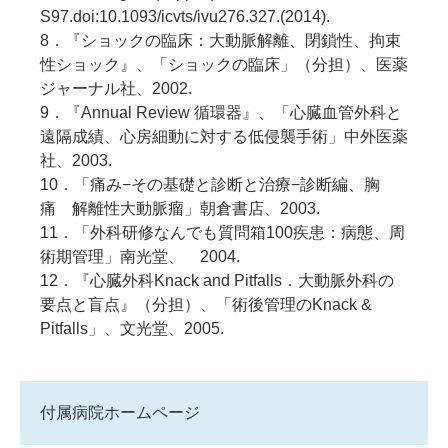
S97.doi:10.1093/icvts/ivu276.327.(2014).
8．『ショックの臨床：大動脈解離、閉鎖性、拘束
性ショック』、「ショックの臨床」（分担）、医薬
ジャーナル社、2002.
9．『Annual Review 循環器』、「心臓血管外科と
遠隔成績、心房細動に対する低侵襲手術」中外医薬
社、2003.
10．「痛み−その基礎と診断と治療−診断編、胸
痛 解離性大動脈瘤」朝倉書店、2003.
11．「外科研修なんでも質問箱100疾患：病態、周
術期管理」南光堂、 2004.
12．『心臓外科Knack and Pitfalls．大動脈外科の
要点と盲点』（分担）、「術後管理のKnack &
Pitfalls」、文光堂、2005.
付属病院ホームページ