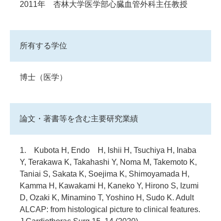
2011年 杏林大学医学部心臓血管外科主任教授
所有する学位
博士（医学）
論文・著書等を含む主要研究業績
1. Kubota H, Endo H, Ishii H, Tsuchiya H, Inaba
Y, Terakawa K, Takahashi Y, Noma M, Takemoto K,
Taniai S, Sakata K, Soejima K, Shimoyamada H,
Kamma H, Kawakami H, Kaneko Y, Hirono S, Izumi
D, Ozaki K, Minamino T, Yoshino H, Sudo K. Adult
ALCAP: from histological picture to clinical features.