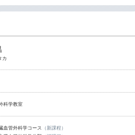
温
タカ
外科学教室
心臓血管外科学コース
（新課程）