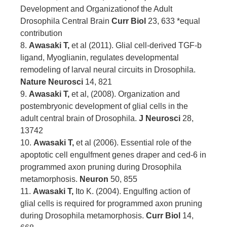
Development and Organizationof the Adult
Drosophila Central Brain
Curr Biol
23, 633 *equal
contribution
8.
Awasaki T,
et al (2011). Glial cell-derived TGF-b
ligand, Myoglianin, regulates developmental
remodeling of larval neural circuits in Drosophila.
Nature Neurosci
14, 821
9.
Awasaki T,
et al, (2008). Organization and
postembryonic development of glial cells in the
adult central brain of Drosophila.
J Neurosci
28,
13742
10.
Awasaki T,
et al (2006). Essential role of the
apoptotic cell engulfment genes draper and ced-6 in
programmed axon pruning during Drosophila
metamorphosis.
Neuron
50, 855
11.
Awasaki T,
Ito K. (2004). Engulfing action of
glial cells is required for programmed axon pruning
during Drosophila metamorphosis.
Curr Biol
14,