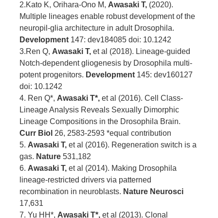
2.Kato K, Orihara-Ono M,
Awasaki T,
(2020).
Multiple lineages enable robust development of the
neuropil-glia architecture in adult Drosophila.
Development
147: dev184085 doi: 10.1242
3.Ren Q,
Awasaki T,
et al (2018). Lineage-guided
Notch-dependent gliogenesis by Drosophila multi-
potent progenitors.
Development
145: dev160127
doi: 10.1242
4. Ren Q*,
Awasaki T*,
et al (2016). Cell Class-
Lineage Analysis Reveals Sexually Dimorphic
Lineage Compositions in the Drosophila Brain.
Curr Biol
26, 2583-2593 *equal contribution
5.
Awasaki T,
et al (2016). Regeneration switch is a
gas.
Nature
531,182
6.
Awasaki T,
et al (2014). Making Drosophila
lineage-restricted drivers via patterned
recombination in neuroblasts.
Nature Neurosci
17,631
7. Yu HH*,
Awasaki T*,
et al (2013). Clonal