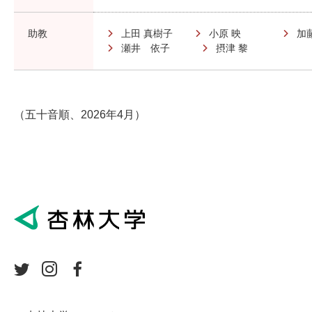
助教
上田 真樹子
小原 映
加
瀬井 依子
摂津 黎
（五十音順、2026年4月）