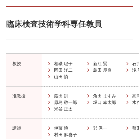
臨床検査技術学科専任教員
教授
相磯 聡子
新江 賢
石
岡田 洋二
島田 厚良
山田 慎
准教授
蔵田 訓
角田 ますみ
高
原島 敬一郎
堀口 幸太郎
水
米谷 正太
講師
伊藤 慎
郡 秀一
菰
村田 麻喜子