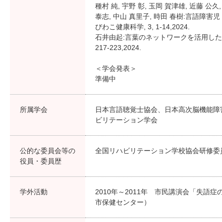
種村 純, 宇野 彰, 玉岡 賀津雄, 近藤 公久,
泰志, 中山 真里子, 時田 春樹:言語
びわこ健康科学, 3, 1-14,2024.
石井由起:言葉のネットワークを活用した喚語
217-223,2024.
＜学会発表＞
準備中
所属学会
日本言語聴覚士協会、日本高次脳機能障
ビリテーション学会
公的な委員会等の
全国リハビリテーション学校協会研修委
役員・委員歴
学外活動
2010年～2011年 市民講演会「失
市保健センター）