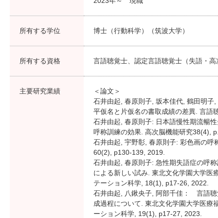
2023年～ 現職
所有する学位
博士（行動科学）（筑波大学）
所有する資格
言語聴覚士、認定言語聴覚士（失語・高
主要研究業績
＜論文＞
石井由起, 春原則子, 坂本佳代, 鶴田明子
平仮名と片仮名の書取成績の差異. 言語聴覚研究12
石井由起, 春原則子: 日本語慢性期流暢性失語症２
呼称訓練の効果. 高次脳機能研究38(4), p.422
石井由起, 宇野彰, 春原則子: 彩色画
60(2), p130-139, 2019.
石井由起, 春原則子: 急性期失語症の呼
による新しい試み. 東北文化学園大学医
テーション科学, 18(1), p17-26, 2022.
石井由起, 八鍬央子, 阿部千佳： 言
成過程について. 東北文化学園大学医療
ーション科学, 19(1), p17-27, 2023.