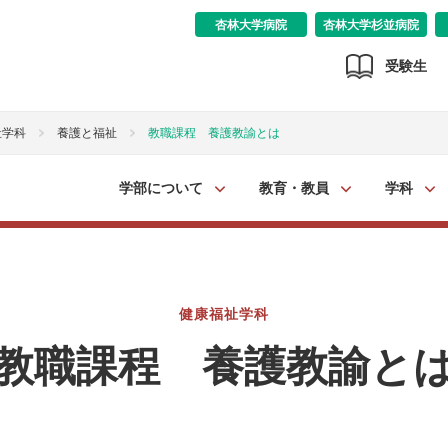
杏林大学病院
杏林大学杉並病院
受験生
祉学科
養護と福祉
教職課程 養護教諭とは
学部について
教育・教員
学科
健康福祉学科
教職課程 養護教諭と