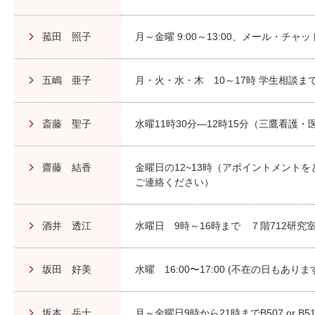
菰田 照子
月～金曜 9:00～13:00、メール・チ
五嶋 亜子
月・火・水・木 10～17時 学生相談
斎藤 聖子
水曜11時30分―12時15分（三鷹看護・
齋藤 結香
金曜日の12~13時（アポイントメント
ご連絡ください）
酒井 透江
水曜日 9時～16時まで ７階712研究
坂田 好美
水曜 16:00〜17:00 (不在の日もあ
坂本 岳士
月～金曜日9時から21時までB507 or B516 o