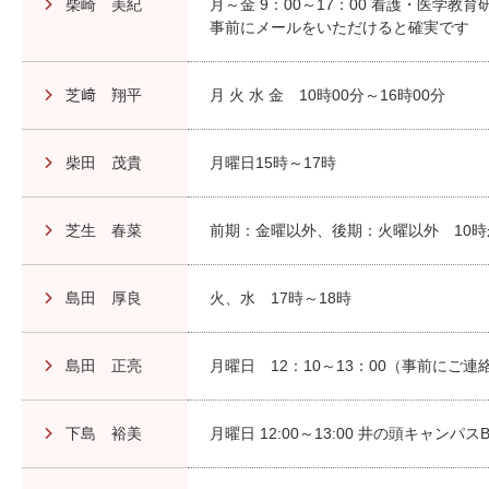
柴崎 美紀
月～金 9：00～17：00 看護・医学教
事前にメールをいただけると確実です
芝﨑 翔平
月 火 水 金 10時00分～16時00分
柴田 茂貴
月曜日15時～17時
芝生 春菜
前期：金曜以外、後期：火曜以外 10時か
島田 厚良
火、水 17時～18時
島田 正亮
月曜日 12：10～13：00（事前にご
下島 裕美
月曜日 12:00～13:00 井の頭キャンパスB