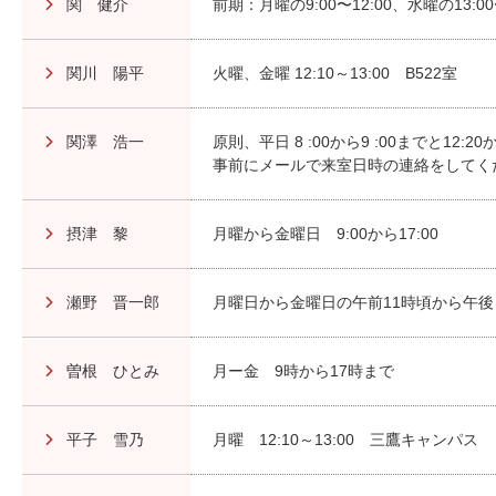
関 健介
前期：月曜の9:00〜12:00、水曜の13:00
関川 陽平
火曜、金曜 12:10～13:00 B522室
関澤 浩一
原則、平日 8 :00から9 :00までと12
事前にメールで来室日時の連絡をしてく
摂津 黎
月曜から金曜日 9:00から17:00
瀬野 晋一郎
月曜日から金曜日の午前11時頃から午
曽根 ひとみ
月ー金 9時から17時まで
平子 雪乃
月曜 12:10～13:00 三鷹キャンパ