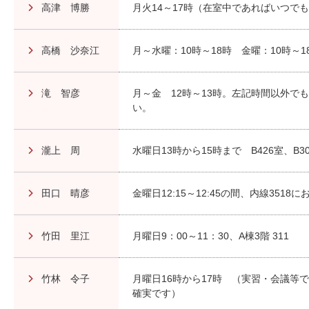
高津 博勝
月火14～17時（在室中であればいつで
高橋 沙奈江
月～水曜：10時～18時 金曜：10時～1
滝 智彦
月～金 12時～13時。左記時間以外で
い。
瀧上 周
水曜日13時から15時まで B426室、B3
田口 晴彦
金曜日12:15～12:45の間、内線3518
竹田 里江
月曜日9：00～11：30、A棟3階 311
竹林 令子
月曜日16時から17時 （実習・会議等
確実です）