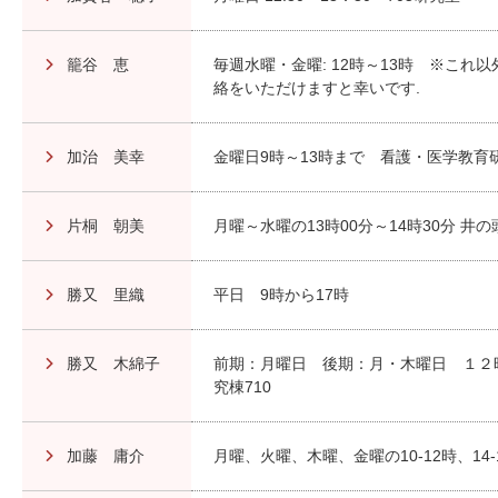
籠谷 恵
毎週水曜・金曜: 12時～13時 ※これ
絡をいただけますと幸いです.
加治 美幸
金曜日9時～13時まで 看護・医学教育研
片桐 朝美
月曜～水曜の13時00分～14時30分 井の
勝又 里織
平日 9時から17時
勝又 木綿子
前期：月曜日 後期：月・木曜日 １２
究棟710
加藤 庸介
月曜、火曜、木曜、金曜の10-12時、14-