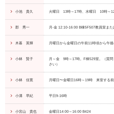
小池 貴久
火曜日 13時～17時、水曜日 10時～1
郡 秀一
月-金 12:10-16:00 B棟5F507教
木暮 英輝
月曜日から金曜日の午前11時頃から午後4
小林 賢子
月～金 9時～17時。F棟529室。（質
さい）
小林 佳寛
月曜日〜金曜日16時～19時 来室する
小溝 早紀
平日9-16時
小宮山 貴也
金曜日14:00～16:00 B424