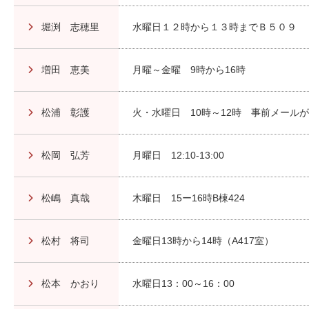
堀渕 志穂里
水曜日１２時から１３時までＢ５０９
増田 恵美
月曜～金曜 9時から16時
松浦 彰護
火・水曜日 10時～12時 事前メール
松岡 弘芳
月曜日 12:10-13:00
松嶋 真哉
木曜日 15ー16時B棟424
松村 将司
金曜日13時から14時（A417室）
松本 かおり
水曜日13：00～16：00