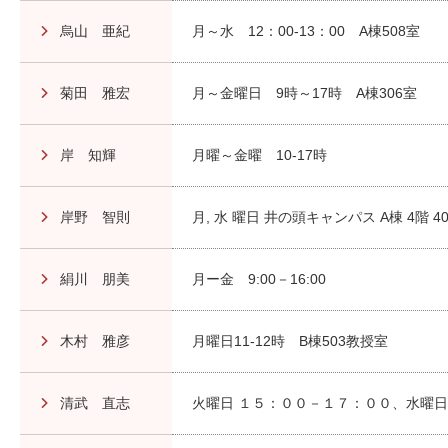
烏山 亜紀
月～水 12：00-13：00 A棟508室
菊田 雅宏
月～金曜日 9時～17時 A棟306室
岸 知輝
月曜～金曜 10-17時
岸野 智則
月, 水 曜日 井の頭キャンパス A棟 4階 4
絹川 朋美
月ー金 9:00－16:00
木村 雅彦
月曜日11-12時 B棟503教授室
清武 直志
火曜日 １５：００－１７：００、水曜日