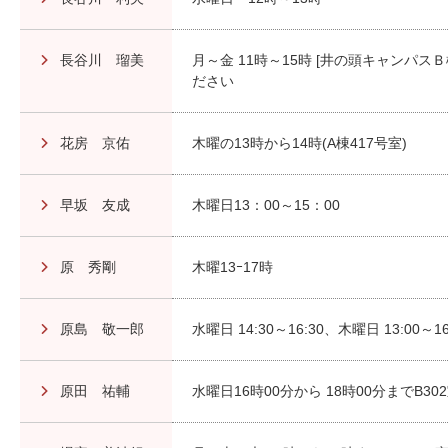
長谷川 瑠美
月～金 11時～15時 [井の頭キャンパ
ださい
花房 京佑
木曜の13時から14時(A棟417号室)
早坂 友成
木曜日13：00～15：00
原 秀剛
木曜13ｰ17時
原島 敬一郎
水曜日 14:30～16:30、木曜日 13:
原田 祐輔
水曜日16時00分から 18時00分までB30