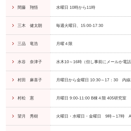
間藤 翔悟
水曜日 10時から11時
三木 健太朗
毎週火曜日、15:00-17:30
三品 竜浩
月曜４限
水谷 奈津子
水木10～16時（但し事前にメールか電
村田 麻喜子
月曜日から金曜日 10:30～17：30 内線24
村松 憲
月曜日 9:00-11:00 B棟４階 405研究室
望月 秀樹
火曜日・水曜日・金曜日 9時～17時 A