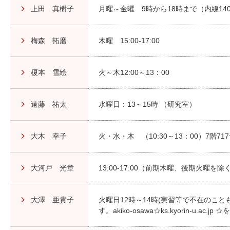
上田 真樹子
月曜～金曜 9時から18時まで（内線140
梅森 拓磨
木曜 15:00-17:00
榎本 雪絵
火～木12:00～13：00
遠藤 祐太
水曜日：13～15時 （研究室）
大木 幸子
火・水・木 （10:30～13：00）7階71
大河戸 光章
13:00-17:00（前期木曜、後期火曜を除
大澤 亜貴子
火曜日12時～14時(実習等で不在のこ
す。akiko-osawa☆ks.kyorin-u.ac