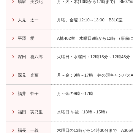
場家 美沙紀
月・火・木(13時から17時まで) B5
人見 太一
月曜、金曜 12:10～13:00 B310室
平澤 愛
A棟402室 水曜日9時から12時 （事
深田 喜八郎
火曜日・水曜日：12時15分～12時45分
深見 光葉
月～金：9時～17時 井の頭キャンパスA
福井 郁子
月～金の9時～17時
福田 実乃里
水曜日 午後（13時～15時）
福長 一義
木曜日の13時から14時30分まで A305