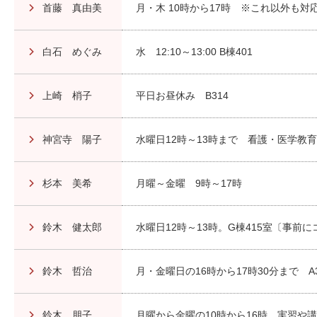
首藤 真由美
月・木 10時から17時 ※これ以外も
白石 めぐみ
水 12:10～13:00 B棟401
上崎 梢子
平日お昼休み B314
神宮寺 陽子
水曜日12時～13時まで 看護・医学教育
杉本 美希
月曜～金曜 9時～17時
鈴木 健太郎
水曜日12時～13時。G棟415室〔事
鈴木 哲治
月・金曜日の16時から17時30分まで A
鈴木 朋子
月曜から金曜の10時から16時。実習や