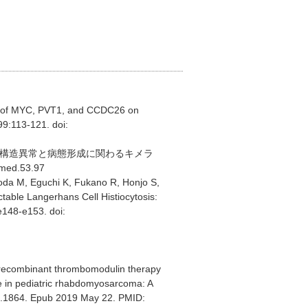
ion of MYC, PVT1, and CCDC26 on
9:113-121. doi:
色体構造異常と病態形成に関わるキメラ
med.53.97
oda M, Eguchi K, Fukano R, Honjo S,
table Langerhans Cell Histiocytosis:
e148-e153. doi:
recombinant thrombomodulin therapy
e in pediatric rhabdomyosarcoma: A
19.1864. Epub 2019 May 22. PMID: