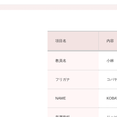
項目名
内容
教員名
小林
フリガナ
コバ
NAME
KOBAY
所属学科
リハ