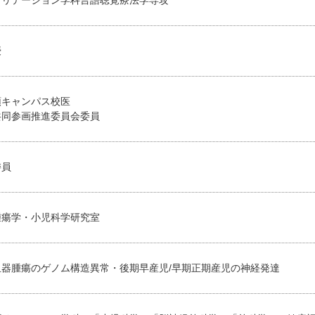
授
頭キャンパス校医
共同参画推進委員会委員
委員
腫瘍学・小児科学研究室
血器腫瘍のゲノム構造異常・後期早産児/早期正期産児の神経発達