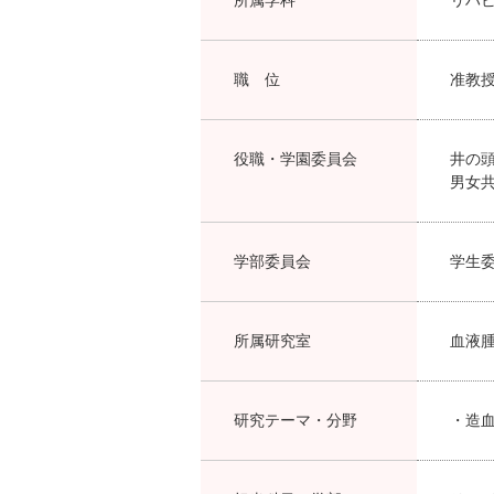
職 位
准教
役職・学園委員会
井の
男女
学部委員会
学生
所属研究室
血液
研究テーマ・分野
・造