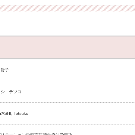
 賢子
ヤシ テツコ
ASHI, Tetsuko
ビリテーション学科言語聴覚療法学専攻