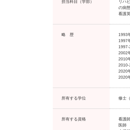
担当科目（学部）
リハ
の病
看護
略 歴
199
199
199
200
201
201
202
202
所有する学位
修士（
所有する資格
看護
医師