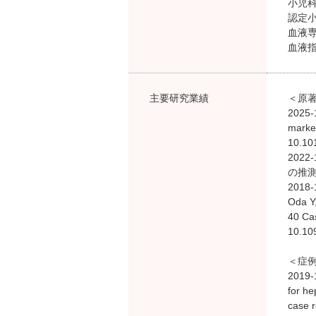
小児
認定
血液
血液
主要研究業績
＜原
2025-
marke
10.10
202
の推測．杏
2018-
Oda Y,
40 Cas
10.10
＜症
2019-
for he
case 