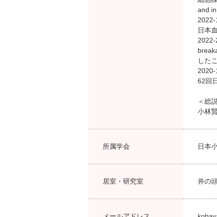
and 
202
日本血
2022-
brea
したこ
202
62回
＜総
小林賢
所属学会
日本
居室・研究室
井の頭
メールアドレス
koba