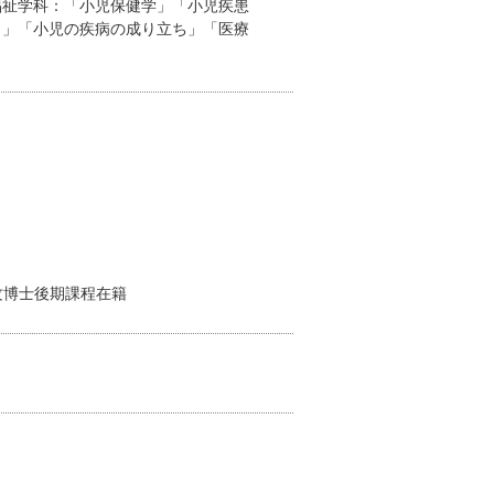
福祉学科：「小児保健学」「小児疾患
４」「小児の疾病の成り立ち」「医療
専攻博士後期課程在籍