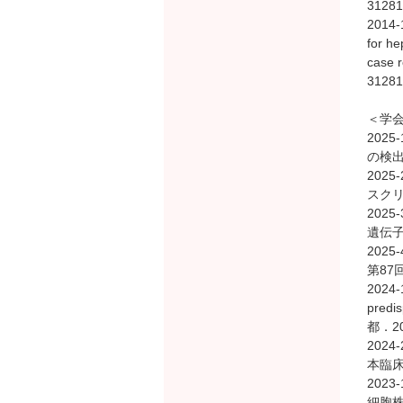
31281
2014-
for he
case 
31281
＜学
202
の検出
202
スクリ
202
遺伝子
202
第87
202
predi
都．2
202
本臨床
202
細胞株の染