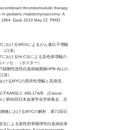
recombinant thrombomodulin therapy
e in pediatric rhabdomyosarcoma: A
19.1864. Epub 2019 May 22. PMID:
37におけるWGSによるがん遺伝子増幅
．（口演）
7におけるHi-C法による染色体増幅の
幕張メッセ．（ポスター）
つT細胞性急性白血病細胞株HPB-ALLの
（口演）
4におけるMYCの異所性増幅と高発現．
L1::ARL17A/B．(Cancer
d cell lines.) 第86回日本血液学会学術集会．京
4細胞株におけるMYCの解析．第71回日
捕捉法による急性前骨髄球性白血病由来
 karyotype, fusion transcripts,