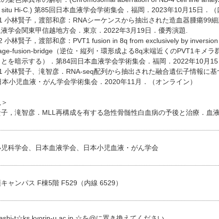
in situ Hi-C.) 第85回日本血液学会学術集会．福岡．2023年10月15日．
2-1 小林賢子，渡部和彦：RNAシーケンスから抽出された造血器腫瘍99
液学会関東甲信越地方会．東京．2022年3月19日．優秀演題.
2 小林賢子，渡部和彦：PVT1 fusion in 8q from exclusively by inversion o
kage-fusion-bridge（逆位・縦列・環形成よる8q末端近くのPVT1キメラ群はbr
とを暗示する）．第84回日本血液学会学術集会．福岡．2022年10月1
0-1 小林賢子、滝智彦．RNA-seq配列から抽出された融合遺伝子情報
日本小児血液・がん学会学術集会．2020年11月．（オンライン）
説＞
子，滝智彦．MLL再構成を有する急性骨髄性白血病の予後と治療．血液内科 2020
小児科学会、日本血液学会、日本小児血液・がん学会
キャンパス F棟5階 F529（内線 6529）
yashi-t☆ks.kyorin-u.ac.jp ☆を@に置き換えてください