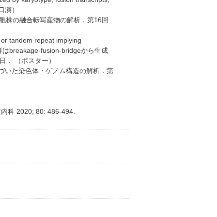
（口演）
細胞株の融合転写産物の解析．第16回
r tandem repeat implying
eakage-fusion-bridgeから生成
5日． （ポスター）
に基づいた染色体・ゲノム構造の解析．第
; 80: 486-494.