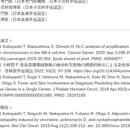
科専門医（日本専門医機構、日本小児科学会認定）
小児科指導医（日本小児科学会認定）
専門医（日本血液学会認定）
指導医（日本血液学会認定）
著論文＞
1 Kobayashi T, Matsushima S, Ohnishi H. Hi-C analysis of amplificat
r chromosomes in the NB-4 cell line. Cancer Genet. 2025 Sep 3;298-29
16/j.cancergen.2025.09.004. Epub ahead of print. PMID: 40944977.
2-1 小林賢子.造血器腫瘍細胞株の融合転写産物の網羅的検出による染
林医学会雑誌 2022; 53(3): 97-108. https://doi.org/10.11434/kyorin
1 Kobayashi T, Koga Y, Ishimura M, Nakashima K, Kato W, Ono H, Son
 Ohga S. Fever and Skin Involvement at Diagnosis Predicting the Intrac
e-Series in a Single Center. J Pediatr Hematol Oncol. 2018 Apr;40(3):
97/MPH.0000000000001080. PMID: 29293189.
例報告＞
1 Kobayashi T, Noguchi M, Nakayama H, Fukano R, Ohga S. Adjuvant 
patopathy induced by vincristine, actinomycin D, and cyclophosphamid
report. Mol Clin Oncol. 2019 Aug;11(2):208-212. doi: 10.3892/mco.20