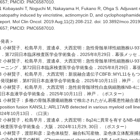
657; PMCID: PMC6587010.
1 Kobayashi T, Noguchi M, Nakayama H, Fukano R, Ohga S. Adjuvant 
patopathy induced by vincristine, actinomycin D, and cyclophosphamid
report. Mol Clin Oncol. 2019 Aug;11(2):208-212. doi: 10.3892/mco.20
657; PMCID: PMC6587010.
会発表＞
5-1 小林賢子、松島早月、渡邊卓、大西宏明：急性骨髄単球性細胞株U-9
．第72回日本臨床検査医学会学術集会．2025年8月29日．幕張メッセ
5-2 小林賢子、松島早月、渡邊卓、大西宏明：急性骨髄単球性細胞株U-93
ーニング．第72回日本臨床検査医学会学術集会．2025年8月29日．
5-3 小林賢子、松島早月、大西宏明：新規融合遺伝子CBFB::MYL11をも
発現解析．第87回日本血液学会学術集会．2025年10月11日．神戸．
5-4 小林賢子、松島早月、大西宏明：急性前骨髄球性白血病細胞株NB-
回日本血液学会学術集会．2025年10月11日．神戸．（ポスター）
4-1 小林賢子：多種の骨髄系腫瘍細胞株で検出されたがん易罹患性融合遺伝子KANS
sposition fusion KANSL1::ARL17A/B detected in various myeloi
024年10月13日．（口演）
4-2 小林賢子，松島早月，渡邊卓，大西宏明：8q24に異常を有するNB-
検査医学会学術集会．大阪．2024年11月29, 30日．（ポスター）
3-1 小林賢子，渡部和彦：染色体核型、融合転写産物、染色体立体配座
色体異常の解析．(Chromosomal aberration of NB-4 cell line analyzed by