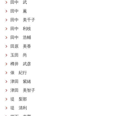
田中 武
田中 薫
田中 美千子
田中 利枝
田中 浩輔
田原 美香
玉田 尚
樽井 武彦
俵 紀行
津田 紫緒
津田 美智子
堤 梨那
堤 清利