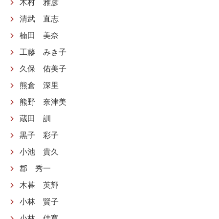
木村 雅彦
清武 直志
楠田 美奈
工藤 みき子
久保 佑美子
熊倉 深里
熊野 奈津美
蔵田 訓
黒子 彩子
小池 貴久
郡 秀一
木暮 英輝
小林 賢子
小林 佳寛