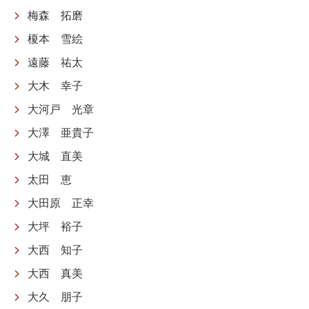
梅森 拓磨
榎本 雪絵
遠藤 祐太
大木 幸子
大河戸 光章
大澤 亜貴子
大城 直美
太田 恵
大田原 正幸
大坪 裕子
大西 知子
大西 真美
大久 朋子