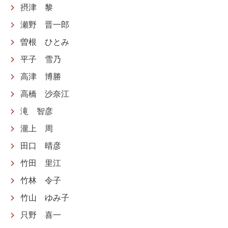
摂津 黎
瀬野 晋一郎
曽根 ひとみ
平子 雪乃
高津 博勝
高橋 沙奈江
滝 智彦
瀧上 周
田口 晴彦
竹田 里江
竹林 令子
竹山 ゆみ子
只野 喜一