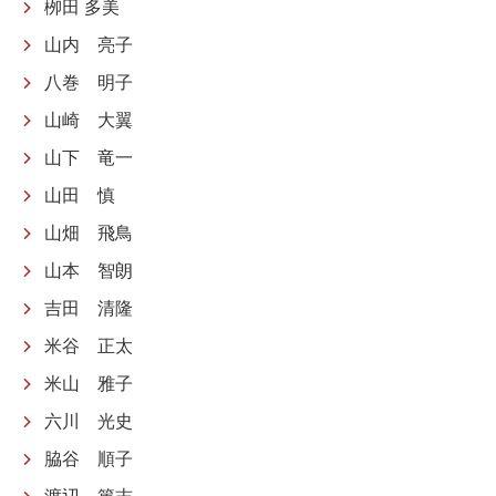
栁田 多美
山内 亮子
八巻 明子
山崎 大翼
山下 竜一
山田 慎
山畑 飛鳥
山本 智朗
吉田 清隆
米谷 正太
米山 雅子
六川 光史
脇谷 順子