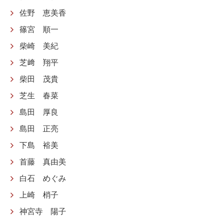
佐野 恵美香
篠宮 順一
柴崎 美紀
芝﨑 翔平
柴田 茂貴
芝生 春菜
島田 厚良
島田 正亮
下島 裕美
首藤 真由美
白石 めぐみ
上崎 梢子
神宮寺 陽子