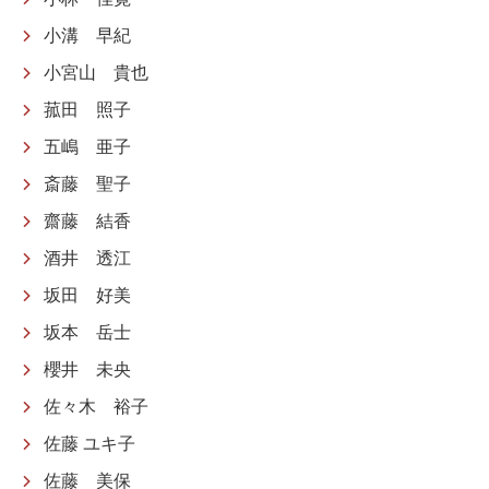
小溝 早紀
小宮山 貴也
菰田 照子
五嶋 亜子
斎藤 聖子
齋藤 結香
酒井 透江
坂田 好美
坂本 岳士
櫻井 未央
佐々木 裕子
佐藤 ユキ子
佐藤 美保