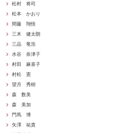
松村 将司
松本 かおり
間藤 翔悟
三木 健太朗
三品 竜浩
水谷 奈津子
村田 麻喜子
村松 憲
望月 秀樹
森 数美
森 美加
門馬 博
矢澤 祐貴