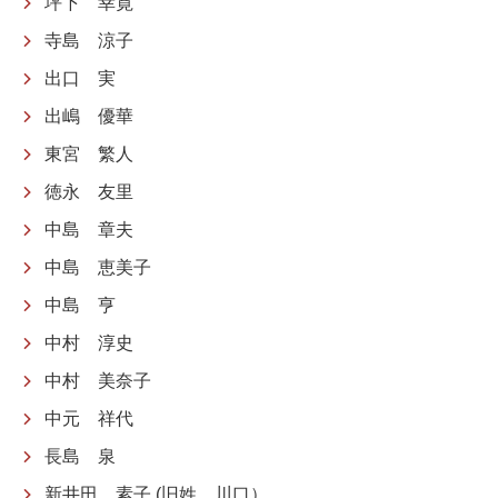
坪下 幸寛
寺島 涼子
出口 実
出嶋 優華
東宮 繁人
徳永 友里
中島 章夫
中島 恵美子
中島 亨
中村 淳史
中村 美奈子
中元 祥代
長島 泉
新井田 素子 (旧姓 川口）