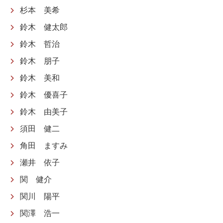
杉本 美希
鈴木 健太郎
鈴木 哲治
鈴木 朋子
鈴木 美和
鈴木 優喜子
鈴木 由美子
須田 健二
角田 ますみ
瀬井 依子
関 健介
関川 陽平
関澤 浩一