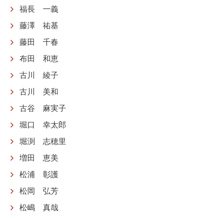
福長 一義
藤澤 祐基
藤田 千春
布田 和恵
古川 綾子
古川 美和
古谷 麻実子
堀口 幸太郎
堀渕 志穂里
増田 恵美
松浦 彰護
松岡 弘芳
松嶋 真哉