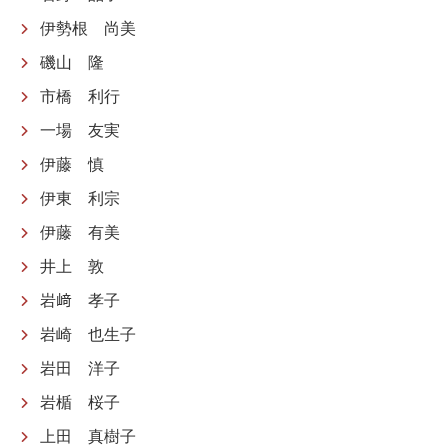
伊勢根 尚美
磯山 隆
市橋 利行
一場 友実
伊藤 慎
伊東 利宗
伊藤 有美
井上 敦
岩﨑 孝子
岩崎 也生子
岩田 洋子
岩楯 桜子
上田 真樹子