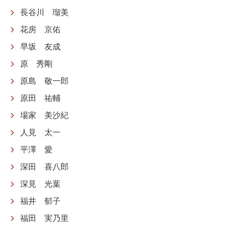
長谷川 瑠美
花房 京佑
早坂 友成
原 秀剛
原島 敬一郎
原田 祐輔
場家 美沙紀
人見 太一
平澤 愛
深田 喜八郎
深見 光葉
福井 郁子
福田 実乃里