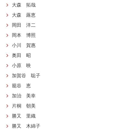
大森 拓哉
大森 蕗恵
岡田 洋二
岡本 博照
小川 賀惠
奥田 昭
小原 映
加賀谷 聡子
籠谷 恵
加治 美幸
片桐 朝美
勝又 里織
勝又 木綿子