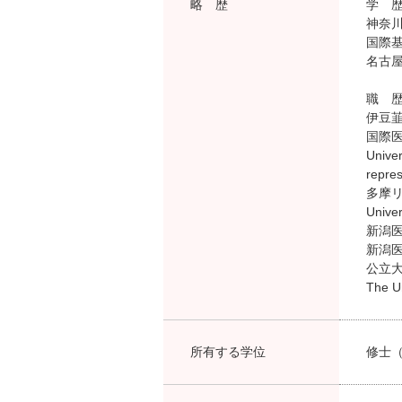
略 歴
学 
神奈川
国際基
名古屋
職 
伊豆
国際医
Univer
repre
多摩
Univ
新潟
新潟
公立
The Un
所有する学位
修士