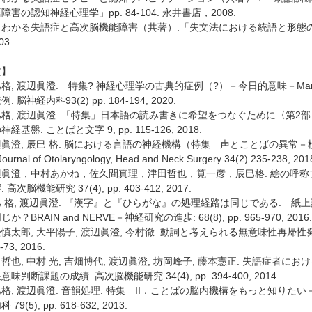
障害の認知神経心理学」pp. 84-104. 永井書店，2008.
わかる失語症と高次脳機能障害（共著）.「失文法における統語と形態の障害メ
03.
文】
格, 渡辺眞澄. 特集? 神経心理学の古典的症例（?）－今日的意味－Marshall &
. 脳神経内科93(2) pp. 184-194, 2020.
格, 渡辺眞澄. 「特集」日本語の読み書きに希望をつなぐために〈第2
経基盤. ことばと文字 9, pp. 115-126, 2018.
眞澄, 辰巳 格. 脳における言語の神経機構（特集 声とことばの異常
ournal of Otolaryngology, Head and Neck Surgery 34(2) 235-238, 201
辺眞澄，中村あかね，佐久間真理，津田哲也，筧一彦，辰巳格. 絵の呼
 高次脳機能研究 37(4), pp. 403-412, 2017.
 格, 渡辺眞澄. 『漢字』と『ひらがな』の処理経路は同じである. 
か？BRAIN and NERVE－神経研究の進歩: 68(8), pp. 965-970, 2016.
慎太郎, 大平陽子, 渡辺眞澄, 今村徹. 動詞と考えられる無意味性再帰性発話
-73, 2016.
哲也, 中村 光, 吉畑博代, 渡辺眞澄, 坊岡峰子, 藤本憲正. 失語症者
味判断課題の成績. 高次脳機能研究 34(4), pp. 394-400, 2014.
格, 渡辺眞澄. 音韻処理. 特集 II．ことばの脳内機構をもっと知りた
79(5), pp. 618-632, 2013.