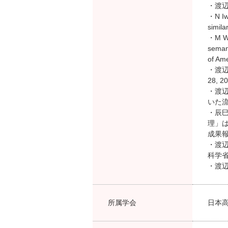
・渡辺
・N Iwa
simila
・M Wat
semant
of Ame
・渡辺
28, 20
・渡辺
いた流暢
・辰巳
理」は
成果報告
・渡辺
科学省
・渡辺真
所属学会
日本高