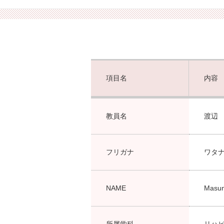
項目名
内容
教員名
渡辺
フリガナ
ワタ
NAME
Masum
所属学科
リハ