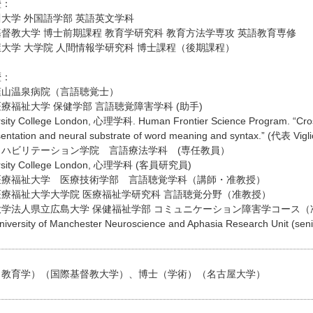
歴：
大学 外国語学部 英語英文学科
督教大学 博士前期課程 教育学研究科 教育方法学専攻 英語教育専修
大学 大学院 人間情報学研究科 博士課程（後期課程）
歴：
韮山温泉病院（言語聴覚士）
療福祉大学 保健学部 言語聴覚障害学科 (助手)
sity College London, 心理学科. Human Frontier Science Program. “Cross-l
sentation and neural substrate of word meaning and syntax.” (代表
リハビリテーション学院 言語療法学科 (専任教員）
ersity College London, 心理学科 (客員研究員)
医療福祉大学 医療技術学部 言語聴覚学科（講師・准教授）
医療福祉大学大学院 医療福祉学研究科 言語聴覚分野（准教授）
大学法人県立広島大学 保健福祉学部 コミュニケーション障害学コース（
iversity of Manchester Neuroscience and Aphasia Research Unit (senior
（教育学）（国際基督教大学）、博士（学術）（名古屋大学）