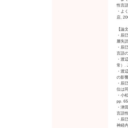
性言語
・よく
店, 20
【論
・辰巳
層失読例
・辰巳
言語の神
・渡辺
常）. J
・渡
の影響.
・辰巳
位は同じ
・小松
pp. 65
・津田
言語性意
・辰巳
神経内科 