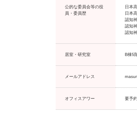
公的な委員会等の役
日本高
員・委員歴
日本高
認知神
認知神
認知神
居室・研究室
B棟5階
メールアドレス
masu
オフィスアワー
要予