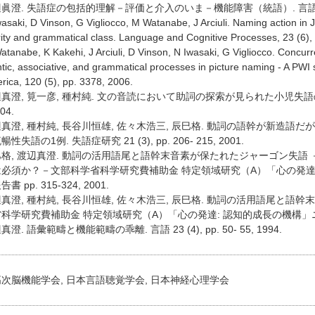
眞澄. 失語症の包括的理解－評価と介入のいま－機能障害（統語）. 言語聴覚研究 7 
saki, D Vinson, G Vigliocco, M Watanabe, J Arciuli. Naming action in 
rity and grammatical class. Language and Cognitive Processes, 23 (6),
anabe, K Kakehi, J Arciuli, D Vinson, N Iwasaki, G Vigliocco. Concurr
ic, associative, and grammatical processes in picture naming - A PWI s
rica, 120 (5), pp. 3378, 2006.
真澄, 筧一彦, 種村純. 文の音読において助詞の探索が見られた小児失語の一例.
04.
真澄, 種村純, 長谷川恒雄, 佐々木浩三, 辰巳格. 動詞の語幹が新造
性失語の1例. 失語症研究 21 (3), pp. 206- 215, 2001.
格, 渡辺真澄. 動詞の活用語尾と語幹末音素が保たれたジャーゴン失語
必須か？－文部科学省科学研究費補助金 特定領域研究（A）「心の発達:
書 pp. 315-324, 2001.
真澄, 種村純, 長谷川恒雄, 佐々木浩三, 辰巳格. 動詞の活用語尾と語
科学研究費補助金 特定領域研究（A）「心の発達: 認知的成長の機構」ニューズレター
澄. 語彙範疇と機能範疇の乖離. 言語 23 (4), pp. 50- 55, 1994.
次脳機能学会, 日本言語聴覚学会, 日本神経心理学会