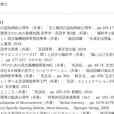
聴覚士
書】
の認知神経心理学 （共著）.「文と動詞の認知神経心理学」, pp.155-179,
聴覚士のための基礎知識 音声学・言語学 第2版（共著）．「脳科学と臨床」, pp.
さしい高次脳機能障害用語事典（共著）．「統語訓練」「生成文法理論」
書房, 2019.
語学大辞典（共著）. 「言語障害」, 東京堂出版, 2018.
響サイエンスシリーズ17 聞くと話すの脳科学（共著）.「脳における
, pp. 177-227, コロナ社, 2017.
・OTのための高次脳機能障害ABC（共著）.「失語症」, pp. 49-74, 文光堂,
症Q & A 検査の見方とリハビリテーション（共著）.「統語訓練の進め方」, pp.
神医学事典（共著）.「失文法」, pp. 364, 「錯文法」, pp. 430, 弘文堂,
しく学べる言語聴覚障害入門（共著）. 「言語・コミュニケーション行動
42, 永井書店, 2011.
こころ（共著）. 「失語症」 pp. 205-229, 新曜社, 2010.
障害の臨床心理学（共著）.「特異的言語発達障害（SLI）」pp. 181–207,
clopedia of Neuroscience（共著）「Verbal memory」, pp. 4176-4178, 
ry-Specific Naming Deficits, Word Anomia」, Springer Verlag, 2009.
わかる失語症セラピーと認知リハビリテーション（共著）．「統語訓練の最近の