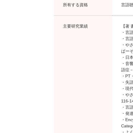
所有する資格
言語
主要研究業績
【著 
・言語
・言語
・や
ぱーそん
・日本
・音
語症－」
・PT
・失語
・現代精
・やさ
116-1
・言語と
・発達
・Ency
Catego
・よく