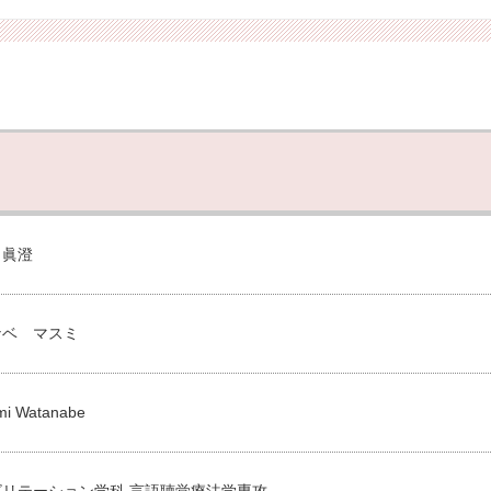
 眞澄
ナベ マスミ
i Watanabe
ビリテーション学科 言語聴覚療法学専攻