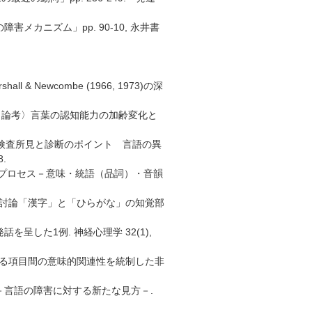
カニズム」pp. 90-10, 永井書
 Newcombe (1966, 1973)の深
部 論考〉言葉の認知能力の加齢変化と
－検査所見と診断のポイント 言語の異
8.
称プロセス－意味・統語（品詞）・音韻
紙上討論「漢字」と「ひらがな」の知覚部
を呈した1例. 神経心理学 32(1),
における項目間の意味的関連性を統制した非
い－言語の障害に対する新たな見方－.