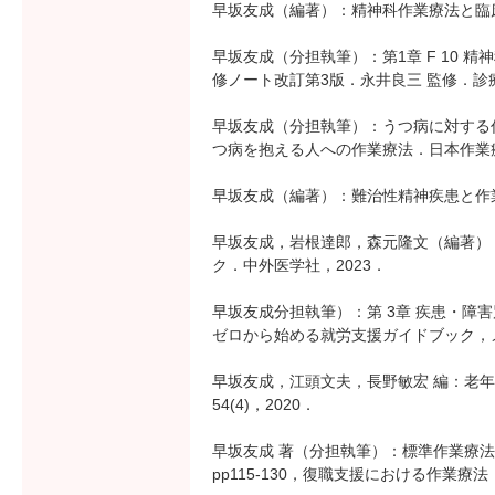
早坂友成（編著）：精神科作業療法と臨床推
早坂友成（分担執筆）：第1章 F 10 
修ノート改訂第3版．永井良三 監修．診療と治
早坂友成（分担執筆）：うつ病に対する作
つ病を抱える人への作業療法．日本作業療法士
早坂友成（編著）：難治性精神疾患と作業療
早坂友成，岩根達郎，森元隆文（編著）
ク．中外医学社，2023．
早坂友成分担執筆）：第 3章 疾患・障
ゼロから始める就労支援ガイドブック，メジカ
早坂友成，江頭文夫，長野敏宏 編：老
54(4)，2020．
早坂友成 著（分担執筆）：標準作業療
pp115-130，復職支援における作業療法．