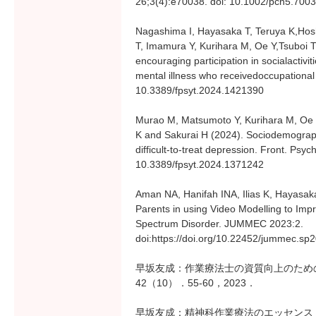
26;3(4):e70038. doi: 10.1002/pcn5.70
Nagashima I, Hayasaka T, Teruya K,Hos
T, Imamura Y, Kurihara M, Oe Y,Tsuboi 
encouraging participation in socialactivi
mental illness who receivedoccupational
10.3389/fpsyt.2024.1421390
Murao M, Matsumoto Y, Kurihara M, Oe 
K and Sakurai H (2024). Sociodemographi
difficult-to-treat depression. Front. Psyc
10.3389/fpsyt.2024.1371242
Aman NA, Hanifah INA, Ilias K, Hayasak
Parents in using Video Modelling to Impro
Spectrum Disorder. JUMMEC 2023:2.
doi:https://doi.org/10.22452/jummec.sp
早坂友成：作業療法士の資質向上のため
42（10）．55-60，2023．
早坂友成：精神科作業療法のエッセンス