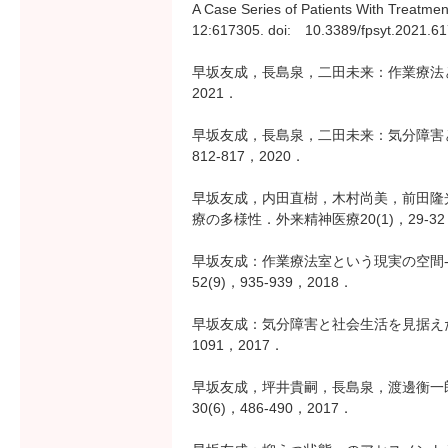
A Case Series of Patients With Treatmen
12:617305. doi: 10.3389/fpsyt.2021.6
早坂友成，長島泉，二田未来：作業療法とリ
2021．
早坂友成，長島泉，二田未来：気分障害と
812-817，2020．
早坂友成，内田直樹，木村尚美，前田隆
療の多様性．外来精神医療20(1)，29-32，
早坂友成：作業療法室という現実の空間
52(9)，935-939，2018．
早坂友成：気分障害と社会生活を見据えた作
1091，2017．
早坂友成，坪井貴嗣，長島泉，渡邊衡一
30(6)，486-490，2017．