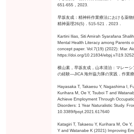
651-655，2023.
早坂友成：精神科作業療法における薬物
精神薬理26(5)．515-521．2023．
Kartini Ilias, Siti Amirah Syarafana Sh
Mental Health Literacy among Parents of
concept paper. Vol.7(19) (2022): Mar. 
https://doi.org/10.21834/ebpj.v7i19.3252
横山素，早坂友成，山本清治：マレーシ
の経験―JICA 海外協力隊の実践．作業療法ジ
Hayasaka T, Takaesu Y, Nagashima I, Fu
Kurihara M, Oe Y, Tsuboi T and Watanab
Achieve Employment Through Occupatio
Disorders: 1 Year Naturalistic Study. Fr
10.3389/fpsyt.2021.617640
Katagiri T, Takaesu Y, Kurihara M, Oe Y
Y and Watanabe K (2021) Improving Em