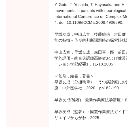
Y. Goto, T. Yoshida, T. Hayasaka and H. 
movements in patients with neurological
International Conference on Complex Me
4, doi: 10.1109/ICCME.2009.4906590.
早坂友成，中山広宣，後藤純信，吉田健
能の特徴－予期的判断課題時の探索眼球運動解
中山広宣，早坂友成，森田喜一郎，前田
学的評価－統合失調症高齢者および健常
ーション学部紀要1．11-18.2005．
＜監修，編書，著書＞
早坂友成（分担執筆）：うつ病診療にお
療．中外医学社，2026．pp182-190．
早坂友成(編著)：最新作業療法学講座・
早坂友成（監著）：園芸作業療法ガイドブック
リエイツかもがわ．2025