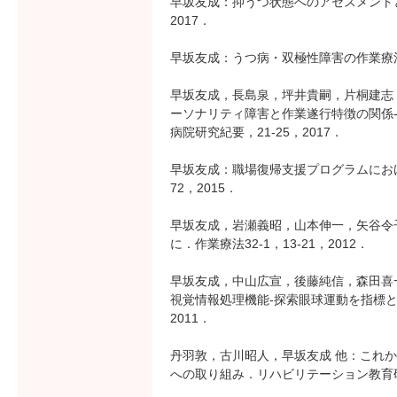
早坂友成：抑うつ状態へのアセスメントとア
2017．
早坂友成：うつ病・双極性障害の作業療法．臨
早坂友成，長島泉，坪井貴嗣，片桐建志
ーソナリティ障害と作業遂行特徴の関係
病院研究紀要，21-25，2017．
早坂友成：職場復帰支援プログラムにおけ
72，2015．
早坂友成，岩瀬義昭，山本伸一，矢谷令
に．作業療法32-1，13-21，2012．
早坂友成，中山広宣，後藤純信，森田喜
視覚情報処理機能-探索眼球運動を指標とした
2011．
丹羽敦，古川昭人，早坂友成 他：これ
への取り組み．リハビリテーション教育研究1