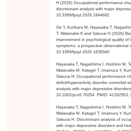
H (2026) Occupational performance charac
discriminant analysis with major depress
10.3389/fpsyt.2026.1844682
Oe Y, Kurihara M, Hayasaka T, Nagashi
T, Watanabe K and Sakurai H (2026) Ba
improvement in psychological quality of l
symptoms: a prospective observational s
10.3389/fpsyt.2026.1838340
Hayasaka T, Nagashima I, Hoshino M, T
Watanabe M, Katagiri T, Imamura Y, Kur
Sakurai H. Occupational performance char
deficit/hyperactivity disorder comorbid w
analysis with major depressive disorder
10.1002/pcn5.70254. PMID: 41282953
Hayasaka T, Nagashima I, Hoshino M, T
Watanabe M, Katagiri T, Imamura Y, Kur
Sakurai H. Discriminant analysis of occu
with major depressive disorders and hea