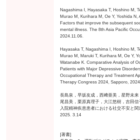
Nagashima I, Hayasaka T, Hoshino M, Te
Murao M, Kurihara M, Oe Y, Yoshida N, 
Factors that improve the subsequent socia
mental illness. The 8th Asia Pacific Oc
2024.11.06.
Hayasaka T, Nagashima I, Hoshino M, Te
Murao M, Maruki T, Kurihara M, Oe Y, Yo
Watanabe K. Comparative Analysis of Oc
Patients with Major Depressive Disorders
Occupational Therapy and Treatment App
Therapy Congress 2024, Sapporo, 2024
長島泉，早坂友成，西﨑亜美，星野未来
尾昌美，栗原真理子，大江悠樹，吉田信
入院精神疾患患者における社交不安と関
2025. 3.14
[著書]