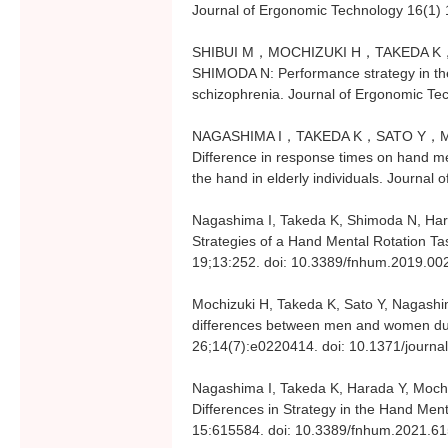
Journal of Ergonomic Technology 16(1) 
SHIBUI M，MOCHIZUKI H，TAKEDA 
SHIMODA N: Performance strategy in the 
schizophrenia. Journal of Ergonomic Te
NAGASHIMA I，TAKEDA K，SATO Y，M
Difference in response times on hand me
the hand in elderly individuals. Journal
Nagashima I, Takeda K, Shimoda N, Hara
Strategies of a Hand Mental Rotation Ta
19;13:252. doi: 10.3389/fnhum.2019.002
Mochizuki H, Takeda K, Sato Y, Nagash
differences between men and women dur
26;14(7):e0220414. doi: 10.1371/journa
Nagashima I, Takeda K, Harada Y, Moch
Differences in Strategy in the Hand Men
15:615584. doi: 10.3389/fnhum.2021.6