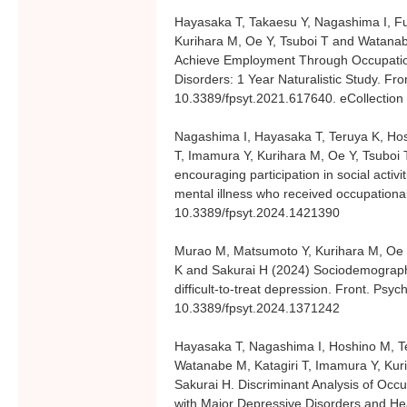
Hayasaka T, Takaesu Y, Nagashima I, Fu
Kurihara M, Oe Y, Tsuboi T and Watanab
Achieve Employment Through Occupatio
Disorders: 1 Year Naturalistic Study. Fro
10.3389/fpsyt.2021.617640. eCollection
Nagashima I, Hayasaka T, Teruya K, Hos
T, Imamura Y, Kurihara M, Oe Y, Tsuboi
encouraging participation in social activi
mental illness who received occupational
10.3389/fpsyt.2024.1421390
Murao M, Matsumoto Y, Kurihara M, Oe 
K and Sakurai H (2024) Sociodemographic
difficult-to-treat depression. Front. Psyc
10.3389/fpsyt.2024.1371242
Hayasaka T, Nagashima I, Hoshino M, T
Watanabe M, Katagiri T, Imamura Y, Kur
Sakurai H. Discriminant Analysis of Occu
with Major Depressive Disorders and Heal