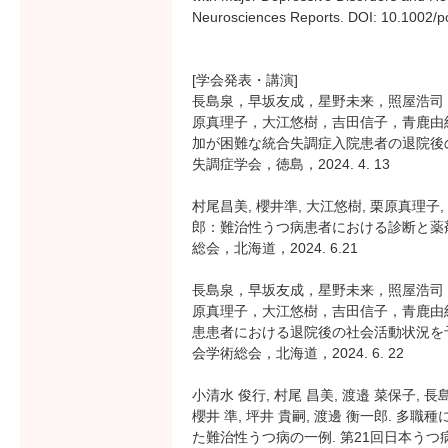
Neurosciences Reports. DOI: 10.1002/
[学会発表・講演]
長島泉，早坂友成，星野未来，照屋浩司
原真理子，大江悠樹，吉田信子，青鹿由
加が困難な統合失調症入院患者の退院後
失調症学会，徳島，2024. 4. 13
村尾昌美, 櫻井準, 大江悠樹, 栗原真理子,
郎：難治性うつ病患者における診断と薬
総会，北海道，2024. 6.21
長島泉，早坂友成，星野未来，照屋浩司
原真理子，大江悠樹，吉田信子，青鹿由
患患者における退院後の社会活動状況を予
会学術総会，北海道，2024. 6. 22
小清水 俊行, 村尾 昌美, 渡邉 菜保子, 長島
櫻井 準, 坪井 貴嗣, 渡邊 衡一郎. 
た難治性うつ病の一例. 第21回日本うつ病学会総