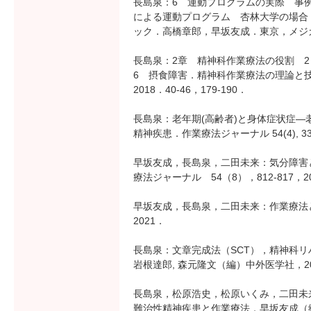
長島泉：6 運動プログラムの実際 事例
による運動プログラム 杏林大学の場合
ック．高橋章郎，早坂友成．東京，メジカルビ
長島泉：2章 精神科作業療法の役割 
6 摂食障害．精神科作業療法の理論と
2018．40‐46，179‐190．
長島泉：老年期(高齢者)と身体症状症―
精神疾患．作業療法ジャーナル 54(4), 332-3
早坂友成，長島泉，二田未来：気分障害
療法ジャーナル 54（8），812-817，2
早坂友成，長島泉，二田未来：作業療法と
2021．
長島泉：文章完成法（SCT），精神科リ
岩根達郎, 森元隆文（編）中外医学社，20
長島泉，松原浩史，松原いくみ，二田未
難治性精神疾患と作業療法．早坂友成（編